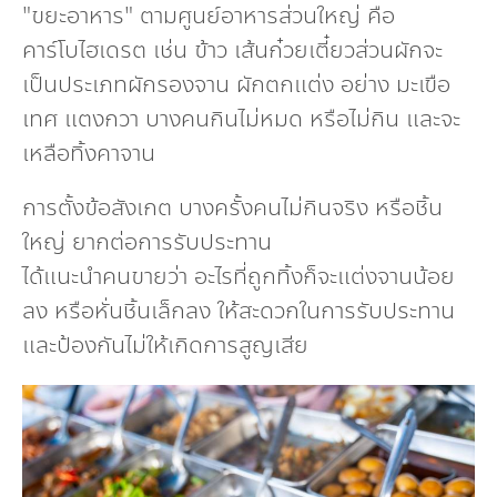
"ขยะอาหาร" ตามศูนย์อาหารส่วนใหญ่ คือ
คาร์โบไฮเดรต เช่น ข้าว เส้นก๋วยเตี๋ยวส่วนผักจะ
เป็นประเภทผักรองจาน ผักตกแต่ง อย่าง มะเขือ
เทศ แตงกวา บางคนกินไม่หมด หรือไม่กิน และจะ
เหลือทิ้งคาจาน
การตั้งข้อสังเกต บางครั้งคนไม่กินจริง หรือชิ้น
ใหญ่ ยากต่อการรับประทาน
ได้แนะนำคนขายว่า อะไรที่ถูกทิ้งก็จะแต่งจานน้อย
ลง หรือหั่นชิ้นเล็กลง ให้สะดวกในการรับประทาน
และป้องกันไม่ให้เกิดการสูญเสีย