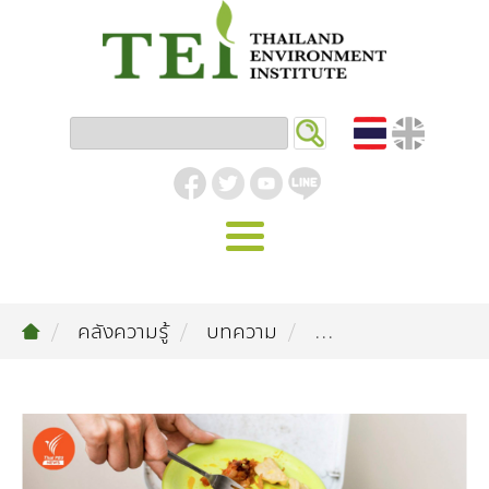
หน้าหลัก
คลังความรู้
บทความ
...
รู้จัก ม.ส.ท.
วิสัยทัศน์ | พันธกิจ
งานของเรา
สิ่งแวดล้อมอุตสาหกรรม
คลังความรู้
โครงสร้างองค์กร
อุตสาหกรรมยั่งยืน
กิจกรรมข่าวสาร
บทความ
สิ่งแวดล้อมเมืองและชุมชน