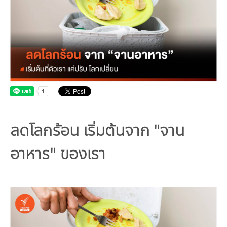
คณะกรรมการมูลนิธิ
มลพิษอุตสาหกรรม
ชุมชนและเมืองน่าอยู่
ร่วมงานกับเรา
กิจกรรมของเรา
อินโฟกราฟิก | โปสเตอร์
การผลิตและการบริโภคยั่งยืน
คณะกรรมการบริหารสถาบัน
ขยะชุมชน-ขยะอาหาร
ติดต่อเรา
งาน
ข่าวสิ่งแวดล้อม
ฉลากเขียว
คลิปวิดีโอ
ทรัพยากรธรรมชาติ
คณะผู้บริหาร
ขยะพลาสติก
ฉลากสิ่งแวดล้อม
ฝึกงาน
ทรัพยากรทางบก
เอกสารเผยแพร่
การเปลี่ยนแปลงสภาพภูมิอากาศ
เจ้าหน้าที่
ฝุ่น PM2.5
บริการที่เป็นมิตรกับสิ่งแวดล้อม
ทรัพยากรทางทะเลและชายฝั่ง
การลดก๊าซเรือนกระจก
สิ่งพิมพ์จำหน่าย
การพัฒนาบุคลากรด้านสิ่งแวดล้อม
วิถีเรา
ที่ปรึกษาคาร์บอนฟุตพริ้นท์
ความหลากหลายทางชีวภาพ
การปรับตัว
งานฝึกอบรม
นโยบาย แผน เครือข่ายสิ่งแวดล้อม
สโลแกน
ลดโลกร้อน เริ่มต้นจาก "จาน
จัดซื้อจัดจ้างที่เป็นมิตรกับสิ่งแวดล้อม
สิ่งแวดล้อมศึกษา
นโยบายและแผนสิ่งแวดล้อม
รายงานประจำปี | รายงานงบการเงิน
อาหาร" ของเรา
TBCSD
สำนักงานสีเขียว
รางวัลและเกียรติประวัติ
กองทุน