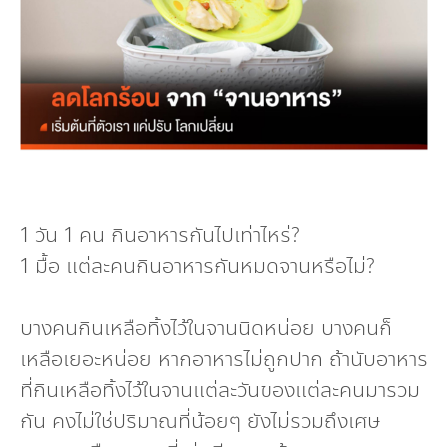
กองทุน ดร.ธีระ พันธุมวนิช
กองทุนสุขภาพกับสภาวะโลกร้อน
1 วัน 1 คน กินอาหารกันไปเท่าไหร่?
1 มื้อ แต่ละคนกินอาหารกันหมดจานหรือไม่?
บางคนกินเหลือทิ้งไว้ในจานนิดหน่อย บางคนก็
เหลือเยอะหน่อย หากอาหารไม่ถูกปาก ถ้านับอาหาร
ที่กินเหลือทิ้งไว้ในจานแต่ละวันของแต่ละคนมารวม
กัน คงไม่ใช่ปริมาณที่น้อยๆ ยังไม่รวมถึงเศษ