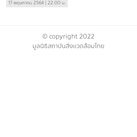
Environmental Management from Map Ta Phut,
17 พฤษภาคม 2564 | 22:00 น.
Thailand to Vietnam’s Industrial Area
© copyright 2022
มูลนิธิสถาบันสิ่งแวดล้อมไทย