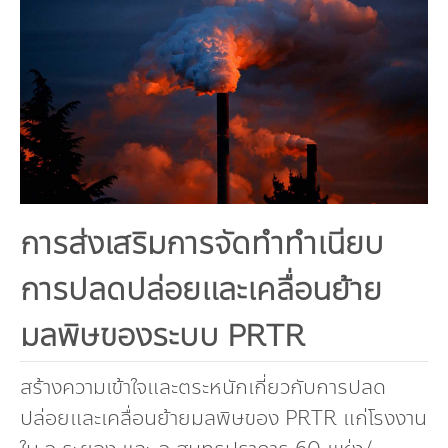
คณะกรรมการมูลนิธิ
มลพิษอุตสาหกรรม
ชุมชนและเมืองน่าอยู่
ร่วมงานกับเรา
กิจกรรมของเรา
อินโฟกราฟิก | โปสเตอร์
การผลิตและการบริโภคยั่งยืน
คณะกรรมการบริหารสถาบัน
ขยะชุมชน-ขยะอาหาร
ติดต่อเรา
งาน
ข่าวสิ่งแวดล้อม
ฉลากเขียว
คลิปวิดีโอ
ทรัพยากรธรรมชาติ
คณะผู้บริหาร
ขยะพลาสติก
ฉลากสิ่งแวดล้อม
ฝึกงาน
ทรัพยากรทางบก
เอกสารเผยแพร่
การเปลี่ยนแปลงสภาพภูมิอากาศ
เจ้าหน้าที่
ฝุ่น PM2.5
บริการที่เป็นมิตรกับสิ่งแวดล้อม
ทรัพยากรทางทะเลและชายฝั่ง
การลดก๊าซเรือนกระจก
สิ่งพิมพ์จำหน่าย
การพัฒนาบุคลากรด้านสิ่งแวดล้อม
วิถีเรา
ที่ปรึกษาคาร์บอนฟุตพริ้นท์
ความหลากหลายทางชีวภาพ
การปรับตัว
งานฝึกอบรม
นโยบาย แผน เครือข่ายสิ่งแวดล้อม
สโลแกน
การส่งเสริมการจัดทำทำเนียบ
จัดซื้อจัดจ้างที่เป็นมิตรกับสิ่งแวดล้อม
สิ่งแวดล้อมศึกษา
นโยบายและแผนสิ่งแวดล้อม
การปลดปล่อยและเคลื่อนย้าย
รายงานประจำปี | รายงานงบการเงิน
TBCSD
มลพิษของระบบ PRTR
สำนักงานสีเขียว
รางวัลและเกียรติประวัติ
สร้างความเข้าใจและตระหนักเกี่ยวกับการปลด
ปล่อยและเคลื่อนย้ายมลพิษของ PRTR แก่โรงงาน
กองทุน