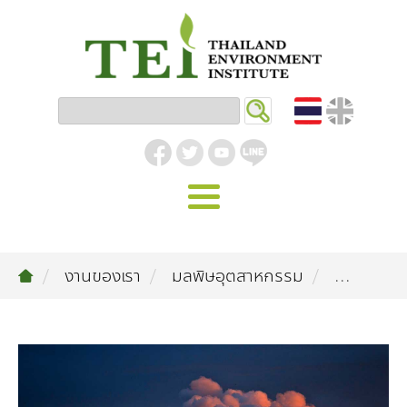
หน้าหลัก
งานของเรา
มลพิษอุตสาหกรรม
...
รู้จัก ม.ส.ท.
วิสัยทัศน์ | พันธกิจ
งานของเรา
สิ่งแวดล้อมอุตสาหกรรม
คลังความรู้
โครงสร้างองค์กร
อุตสาหกรรมยั่งยืน
กิจกรรมข่าวสาร
บทความ
สิ่งแวดล้อมเมืองและชุมชน