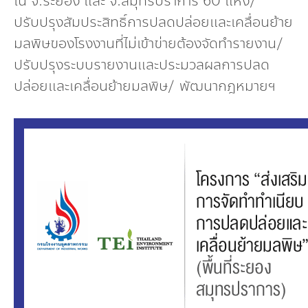
ใน จ.ระยอง และ จ.สมุทรปราการ 60 แห่ง/
กองทุน ดร.ธีระ พันธุมวนิช
ปรับปรุงสัมประสิทธิ์การปลดปล่อยและเคลื่อนย้าย
มลพิษของโรงงานที่ไม่เข้าข่ายต้องจัดทำรายงาน/
กองทุนสุขภาพกับสภาวะโลกร้อน
ปรับปรุงระบบรายงานและประมวลผลการปลด
ปล่อยและเคลื่อนย้ายมลพิษ/ พัฒนากฎหมายฯ