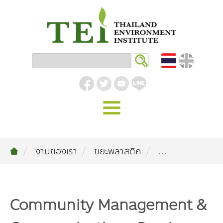
หน้าหลัก
งานของเรา
ขยะพลาสติก
...
รู้จัก ม.ส.ท.
วิสัยทัศน์ | พันธกิจ
งานของเรา
สิ่งแวดล้อมอุตสาหกรรม
คลังความรู้
โครงสร้างองค์กร
Community Management &
อุตสาหกรรมยั่งยืน
กิจกรรมข่าวสาร
บทความ
สิ่งแวดล้อมเมืองและชุมชน