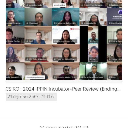
CSIRO : 2024 IPPIN Incubator-Peer Review (Ending
Plastic Waste in the Indo-Pacific)
21 มิถุนายน 2567 | 11:11 น.