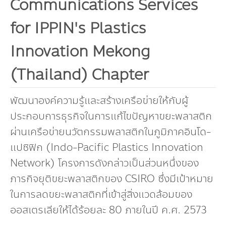
คณะกรรมการมูลนิธิ
Communications Services
มลพิษอุตสาหกรรม
ชุมชนและเมืองน่าอยู่
ร่วมงานกับเรา
กิจกรรมของเรา
อินโฟกราฟิก | โปสเตอร์
การผลิตและการบริโภคยั่งยืน
คณะกรรมการบริหารสถาบัน
for IPPIN's Plastics
ขยะชุมชน-ขยะอาหาร
ติดต่อเรา
งาน
ข่าวสิ่งแวดล้อม
ฉลากเขียว
คลิปวิดีโอ
ทรัพยากรธรรมชาติ
Innovation Mekong
คณะผู้บริหาร
ขยะพลาสติก
ฉลากสิ่งแวดล้อม
ฝึกงาน
ทรัพยากรทางบก
เอกสารเผยแพร่
(Thailand) Chapter
การเปลี่ยนแปลงสภาพภูมิอากาศ
เจ้าหน้าที่
ฝุ่น PM2.5
บริการที่เป็นมิตรกับสิ่งแวดล้อม
ทรัพยากรทางทะเลและชายฝั่ง
การลดก๊าซเรือนกระจก
สิ่งพิมพ์จำหน่าย
การพัฒนาบุคลากรด้านสิ่งแวดล้อม
วิถีเรา
พัฒนาองค์ความรู้และสร้างเครือข่ายให้กับผู้
ที่ปรึกษาคาร์บอนฟุตพริ้นท์
ประกอบการธุรกิจในการแก้ไขปัญหาขยะพลาสติก
ความหลากหลายทางชีวภาพ
การปรับตัว
งานฝึกอบรม
นโยบาย แผน เครือข่ายสิ่งแวดล้อม
สโลแกน
ผ่านเครือข่ายนวัตกรรมพลาสติกในภูมิภาคอินโด-
จัดซื้อจัดจ้างที่เป็นมิตรกับสิ่งแวดล้อม
สิ่งแวดล้อมศึกษา
นโยบายและแผนสิ่งแวดล้อม
รายงานประจำปี | รายงานงบการเงิน
แปซิฟิก (Indo-Pacific Plastics Innovation
Network) โครงการดังกล่าวเป็นส่วนหนึ่งของ
TBCSD
สำนักงานสีเขียว
ภารกิจยุติขยะพลาสติกของ CSIRO ซึ่งมีเป้าหมาย
รางวัลและเกียรติประวัติ
ในการลดขยะพลาสติกที่เข้าสู่สิ่งแวดล้อมของ
ออสเตรเลียให้ได้ร้อยละ 80 ภายในปี ค.ศ. 2573
กองทุน