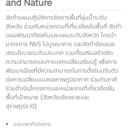
คณะกรรมการมูลนิธิ
and Nature
มลพิษอุตสาหกรรม
ชุมชนและเมืองน่าอยู่
ร่วมงานกับเรา
กิจกรรมของเรา
อินโฟกราฟิก | โปสเตอร์
การผลิตและการบริโภคยั่งยืน
คณะกรรมการบริหารสถาบัน
จัดทำแผนปฏิบัติการจัดการพื้นที่ชุ่มน้ำระดับ
ขยะชุมชน-ขยะอาหาร
ติดต่อเรา
งาน
ข่าวสิ่งแวดล้อม
ฉลากเขียว
จังหวัด ร่วมกับหน่วยงานที่เกี่ยวข้องในพื้นที่ จัดทำ
คลิปวิดีโอ
ทรัพยากรธรรมชาติ
คณะผู้บริหาร
แผนพัฒนาท้องถิ่นและแผนระดับจังหวัด โดยนำ
ขยะพลาสติก
ฉลากสิ่งแวดล้อม
ฝึกงาน
ทรัพยากรทางบก
เอกสารเผยแพร่
การเปลี่ยนแปลงสภาพภูมิอากาศ
เจ้าหน้าที่
มาตรการ NbS ไปบูรณาการ และจัดทำข้อเสนอ
ฝุ่น PM2.5
บริการที่เป็นมิตรกับสิ่งแวดล้อม
ทรัพยากรทางทะเลและชายฝั่ง
เชิงนโยบายระดับประเทศ รวมทั้งเสริมสร้างขีด
การลดก๊าซเรือนกระจก
สิ่งพิมพ์จำหน่าย
การพัฒนาบุคลากรด้านสิ่งแวดล้อม
วิถีเรา
ความสามารถและการแลกเปลี่ยนเรียนรู้ เพื่อการ
ที่ปรึกษาคาร์บอนฟุตพริ้นท์
ความหลากหลายทางชีวภาพ
การปรับตัว
งานฝึกอบรม
นโยบาย แผน เครือข่ายสิ่งแวดล้อม
สโลแกน
พัฒนาเมืองที่มีความสามารถในการตั้งรับปรับตัว
จัดซื้อจัดจ้างที่เป็นมิตรกับสิ่งแวดล้อม
ต่อการเปลี่ยนแปลงสภาพภูมิอากาศ ร่วมกับภาคี
สิ่งแวดล้อมศึกษา
นโยบายและแผนสิ่งแวดล้อม
รายงานประจำปี | รายงานงบการเงิน
ร่วมดำเนินโครงการและหน่วยงานที่เกี่ยวข้องใน
TBCSD
สำนักงานสีเขียว
พื้นที่เป้าหมาย (จังหวัดเชียงรายและ
สุราษฎร์ธานี)
รางวัลและเกียรติประวัติ
กองทุน
ระยะเวลาดำเนินการ: