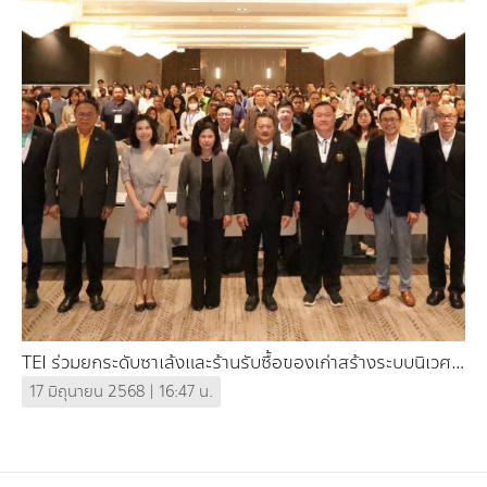
กองทุน ดร.ธีระ พันธุมวนิช
กองทุนสุขภาพกับสภาวะโลกร้อน
TEI ร่วมยกระดับซาเล้งและร้านรับซื้อของเก่าสร้างระบบนิเวศ
เศรษฐกิจหมุนเวียน
17 มิถุนายน 2568 | 16:47 น.