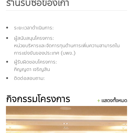
คณะกรรมการมูลนิธิ
ร้านรับซื้อของเก่า
มลพิษอุตสาหกรรม
ชุมชนและเมืองน่าอยู่
ร่วมงานกับเรา
กิจกรรมของเรา
อินโฟกราฟิก | โปสเตอร์
การผลิตและการบริโภคยั่งยืน
คณะกรรมการบริหารสถาบัน
ขยะชุมชน-ขยะอาหาร
ติดต่อเรา
งาน
ข่าวสิ่งแวดล้อม
ฉลากเขียว
คลิปวิดีโอ
ทรัพยากรธรรมชาติ
คณะผู้บริหาร
ระยะเวลาดำเนินการ:
ผู้สนับสนุนโครงการ:
ขยะพลาสติก
ฉลากสิ่งแวดล้อม
ฝึกงาน
ทรัพยากรทางบก
เอกสารเผยแพร่
การเปลี่ยนแปลงสภาพภูมิอากาศ
เจ้าหน้าที่
หน่วยบริหารและจัดการทุนด้านการเพิ่มความสามารถใน
การแข่งขันของประเทศ (บพข.)
ฝุ่น PM2.5
บริการที่เป็นมิตรกับสิ่งแวดล้อม
ทรัพยากรทางทะเลและชายฝั่ง
การลดก๊าซเรือนกระจก
สิ่งพิมพ์จำหน่าย
การพัฒนาบุคลากรด้านสิ่งแวดล้อม
วิถีเรา
ผู้รับผิดชอบโครงการ:
ที่ปรึกษาคาร์บอนฟุตพริ้นท์
ความหลากหลายทางชีวภาพ
การปรับตัว
งานฝึกอบรม
นโยบาย แผน เครือข่ายสิ่งแวดล้อม
สโลแกน
ภิญญดา เจริญสิน
ติดต่อสอบถาม:
จัดซื้อจัดจ้างที่เป็นมิตรกับสิ่งแวดล้อม
สิ่งแวดล้อมศึกษา
นโยบายและแผนสิ่งแวดล้อม
รายงานประจำปี | รายงานงบการเงิน
TBCSD
กิจกรรมโครงการ
สำนักงานสีเขียว
แสดงทั้งหมด
รางวัลและเกียรติประวัติ
กองทุน