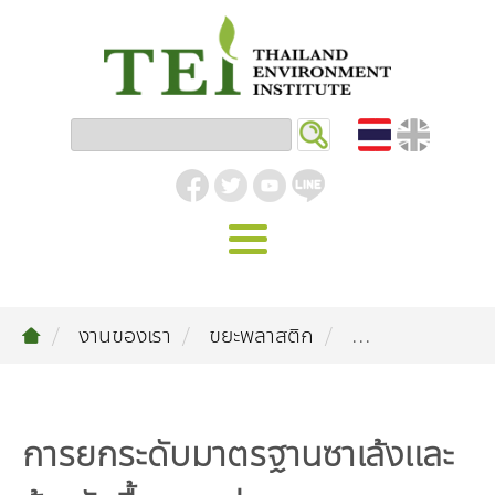
หน้าหลัก
งานของเรา
ขยะพลาสติก
...
รู้จัก ม.ส.ท.
วิสัยทัศน์ | พันธกิจ
งานของเรา
สิ่งแวดล้อมอุตสาหกรรม
คลังความรู้
โครงสร้างองค์กร
การยกระดับมาตรฐานซาเล้งและ
อุตสาหกรรมยั่งยืน
กิจกรรมข่าวสาร
บทความ
สิ่งแวดล้อมเมืองและชุมชน