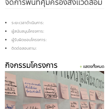
คณะกรรมการมูลนิธิ
จัดการพื้นที่คุ้มครองสิ่งแวดล้อม
มลพิษอุตสาหกรรม
ชุมชนและเมืองน่าอยู่
ร่วมงานกับเรา
กิจกรรมของเรา
อินโฟกราฟิก | โปสเตอร์
การผลิตและการบริโภคยั่งยืน
คณะกรรมการบริหารสถาบัน
ขยะชุมชน-ขยะอาหาร
ติดต่อเรา
งาน
ข่าวสิ่งแวดล้อม
ฉลากเขียว
คลิปวิดีโอ
ทรัพยากรธรรมชาติ
คณะผู้บริหาร
ระยะเวลาดำเนินการ:
ผู้สนับสนุนโครงการ:
ขยะพลาสติก
ฉลากสิ่งแวดล้อม
ฝึกงาน
ทรัพยากรทางบก
เอกสารเผยแพร่
การเปลี่ยนแปลงสภาพภูมิอากาศ
เจ้าหน้าที่
ผู้รับผิดชอบโครงการ:
ฝุ่น PM2.5
บริการที่เป็นมิตรกับสิ่งแวดล้อม
ทรัพยากรทางทะเลและชายฝั่ง
การลดก๊าซเรือนกระจก
สิ่งพิมพ์จำหน่าย
การพัฒนาบุคลากรด้านสิ่งแวดล้อม
วิถีเรา
ติดต่อสอบถาม:
ที่ปรึกษาคาร์บอนฟุตพริ้นท์
ความหลากหลายทางชีวภาพ
การปรับตัว
งานฝึกอบรม
นโยบาย แผน เครือข่ายสิ่งแวดล้อม
สโลแกน
กิจกรรมโครงการ
จัดซื้อจัดจ้างที่เป็นมิตรกับสิ่งแวดล้อม
แสดงทั้งหมด
สิ่งแวดล้อมศึกษา
นโยบายและแผนสิ่งแวดล้อม
รายงานประจำปี | รายงานงบการเงิน
TBCSD
สำนักงานสีเขียว
รางวัลและเกียรติประวัติ
กองทุน