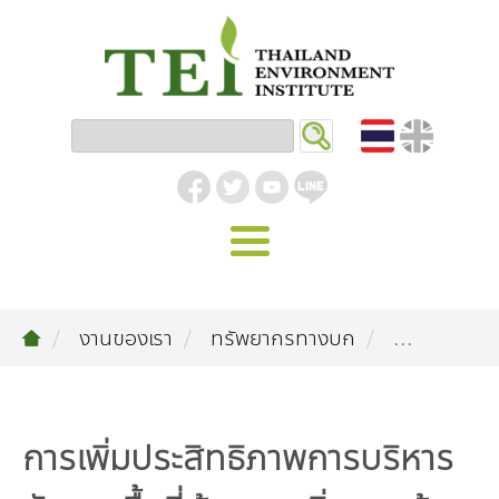
หน้าหลัก
งานของเรา
ทรัพยากรทางบก
...
รู้จัก ม.ส.ท.
วิสัยทัศน์ | พันธกิจ
งานของเรา
สิ่งแวดล้อมอุตสาหกรรม
คลังความรู้
โครงสร้างองค์กร
การเพิ่มประสิทธิภาพการบริหาร
อุตสาหกรรมยั่งยืน
กิจกรรมข่าวสาร
บทความ
สิ่งแวดล้อมเมืองและชุมชน