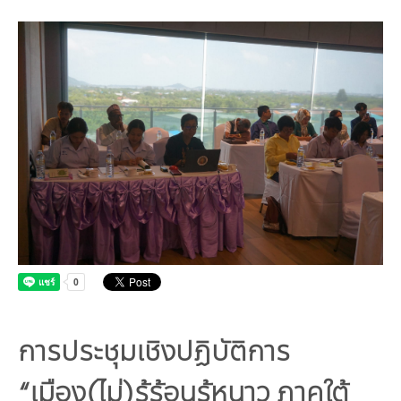
คณะกรรมการมูลนิธิ
มลพิษอุตสาหกรรม
ชุมชนและเมืองน่าอยู่
ร่วมงานกับเรา
กิจกรรมของเรา
อินโฟกราฟิก | โปสเตอร์
การผลิตและการบริโภคยั่งยืน
คณะกรรมการบริหารสถาบัน
ขยะชุมชน-ขยะอาหาร
ติดต่อเรา
งาน
ข่าวสิ่งแวดล้อม
ฉลากเขียว
คลิปวิดีโอ
ทรัพยากรธรรมชาติ
คณะผู้บริหาร
ขยะพลาสติก
ฉลากสิ่งแวดล้อม
ฝึกงาน
ทรัพยากรทางบก
เอกสารเผยแพร่
การเปลี่ยนแปลงสภาพภูมิอากาศ
เจ้าหน้าที่
ฝุ่น PM2.5
บริการที่เป็นมิตรกับสิ่งแวดล้อม
ทรัพยากรทางทะเลและชายฝั่ง
การลดก๊าซเรือนกระจก
สิ่งพิมพ์จำหน่าย
การพัฒนาบุคลากรด้านสิ่งแวดล้อม
วิถีเรา
ที่ปรึกษาคาร์บอนฟุตพริ้นท์
ความหลากหลายทางชีวภาพ
การปรับตัว
งานฝึกอบรม
นโยบาย แผน เครือข่ายสิ่งแวดล้อม
สโลแกน
จัดซื้อจัดจ้างที่เป็นมิตรกับสิ่งแวดล้อม
สิ่งแวดล้อมศึกษา
นโยบายและแผนสิ่งแวดล้อม
รายงานประจำปี | รายงานงบการเงิน
TBCSD
สำนักงานสีเขียว
รางวัลและเกียรติประวัติ
การประชุมเชิงปฏิบัติการ
กองทุน
“เมือง(ไม่)รู้ร้อนรู้หนาว ภาคใต้