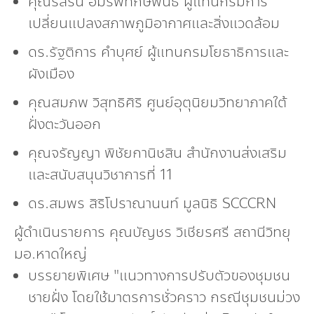
คุณรสริน อมรพิทักษ์พันธ์ ผู้แทนกรมการ
เปลี่ยนแปลงสภาพภูมิอากาศและสิ่งแวดล้อม
ดร.รัฐติการ คำบุศย์ ผู้แทนกรมโยธาธิการและ
ผังเมือง
คุณสมภพ วิสุทธิศิริ ศูนย์อุตุนิยมวิทยาภาคใต้
ฝั่งตะวันออก
คุณจรัญญา พิชัยกานิชสิน สำนักงานส่งเสริม
และสนับสนุนวิชาการที่ 11
ดร.สมพร สิริโปราณานนท์ มูลนิธิ SCCCRN
ผู้ดำเนินรายการ คุณบัญชร วิเชียรศรี สถานีวิทยุ
มอ.หาดใหญ่
บรรยายพิเศษ "แนวทางการปรับตัวของชุมชน
ชายฝั่ง โดยใช้มาตรการชั่วคราว กรณีชุมชนม่วง