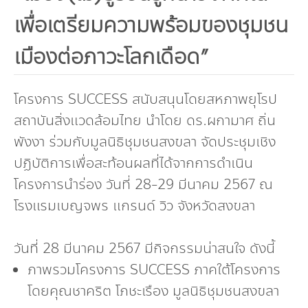
กองทุน ดร.ธีระ พันธุมวนิช
เพื่อเตรียมความพร้อมของชุมชน
กองทุนสุขภาพกับสภาวะโลกร้อน
เมืองต่อภาวะโลกเดือด”
โครงการ SUCCESS สนับสนุนโดยสหภาพยุโรป
สถาบันสิ่งแวดล้อมไทย นำโดย ดร.ผกามาศ ถิ่น
พังงา ร่วมกับมูลนิธิชุมชนสงขลา จัดประชุมเชิง
ปฏิบัติการเพื่อสะท้อนผลที่ได้จากการดำเนิน
โครงการนำร่อง วันที่ 28-29 มีนาคม 2567 ณ
โรงแรมเบญจพร แกรนด์ วิว จังหวัดสงขลา
วันที่ 28 มีนาคม 2567 มีกิจกรรมน่าสนใจ ดังนี้
ภาพรวมโครงการ SUCCESS ภาคใต้โครงการ
โดยคุณชาคริต โภชะเรือง มูลนิธิชุมชนสงขลา