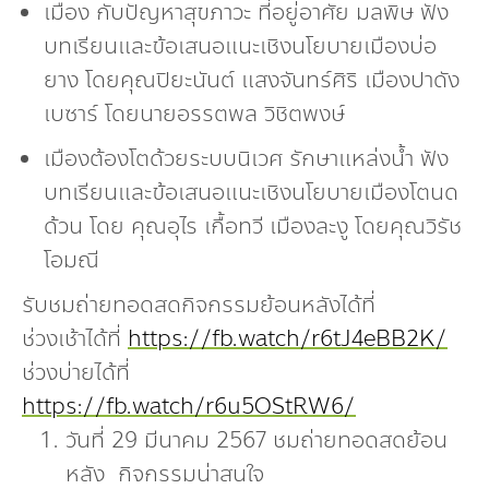
เมือง กับปัญหาสุขภาวะ ที่อยู่อาศัย มลพิษ ฟัง
บทเรียนและข้อเสนอแนะเชิงนโยบายเมืองบ่อ
ยาง โดยคุณปิยะนันต์ แสงจันทร์ศิริ เมืองปาดัง
เบซาร์ โดยนายอรรตพล วิชิตพงษ์
เมืองต้องโตด้วยระบบนิเวศ รักษาแหล่งน้ำ ฟัง
บทเรียนและข้อเสนอแนะเชิงนโยบายเมืองโตนด
ด้วน โดย คุณอุไร เกื้อทวี เมืองละงู โดยคุณวิรัช
โอมณี
รับชมถ่ายทอดสดกิจกรรมย้อนหลังได้ที่
ช่วงเช้าได้ที่
https://fb.watch/r6tJ4eBB2K/
ช่วงบ่ายได้ที่
https://fb.watch/r6u5OStRW6/
วันที่ 29 มีนาคม 2567 ชมถ่ายทอดสดย้อน
หลัง กิจกรรมน่าสนใจ