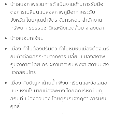
นำเสนอภาพรวมการดำเนินงานด้านการรับมือ
ต่อการเปลี่ยนแปลงสภาพภูมิอากาศระดับ
จังหวัด โดยคุณนำจิตร จันทร์หอม สำนักงาน
ทรัพยากรธรรมชาติและสิ่งแวดล้อม จ.สงขลา
นำเสนอบทเรียน
เมือง ทำไมต้องปรับตัว ทำไมชุมชนเมืองต้องเตรี
ยมตัวต่อผลกระทบจากการเปลี่ยนแปลงสภาพ
ภูมิอากาศ โดย ดร.ผกามาศ ถิ่นพังงา สถาบันสิ่ง
แวดล้อมไทย
เมือง กับปัญหาด้านน้ำ ฟังบทเรียนและข้อเสนอ
แนะเชิงนโยบายเมืองพะตง โดยคุณรัชณี บุญ
สกันท์ เมืองควนลัง โดยคุณณัฐกฤตา อารมณ
ฤทธิ์