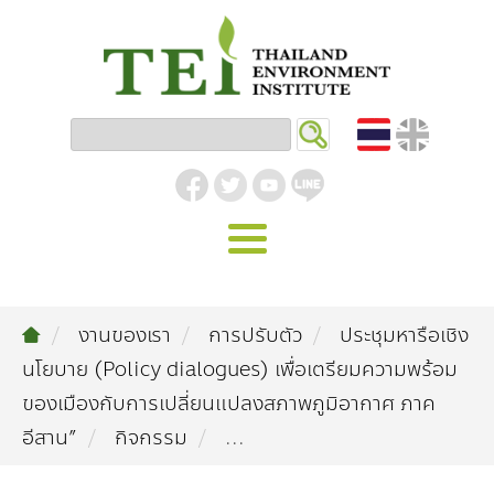
หน้าหลัก
งานของเรา
การปรับตัว
ประชุมหารือเชิง
รู้จัก ม.ส.ท.
นโยบาย (Policy dialogues) เพื่อเตรียมความพร้อม
วิสัยทัศน์ | พันธกิจ
งานของเรา
ของเมืองกับการเปลี่ยนแปลงสภาพภูมิอากาศ ภาค
อีสาน”
กิจกรรม
...
สิ่งแวดล้อมอุตสาหกรรม
คลังความรู้
โครงสร้างองค์กร
อุตสาหกรรมยั่งยืน
กิจกรรมข่าวสาร
บทความ
สิ่งแวดล้อมเมืองและชุมชน