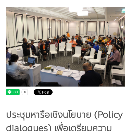
คณะกรรมการมูลนิธิ
มลพิษอุตสาหกรรม
ชุมชนและเมืองน่าอยู่
ร่วมงานกับเรา
กิจกรรมของเรา
อินโฟกราฟิก | โปสเตอร์
การผลิตและการบริโภคยั่งยืน
คณะกรรมการบริหารสถาบัน
ขยะชุมชน-ขยะอาหาร
ติดต่อเรา
งาน
ข่าวสิ่งแวดล้อม
ฉลากเขียว
คลิปวิดีโอ
ทรัพยากรธรรมชาติ
คณะผู้บริหาร
ขยะพลาสติก
ฉลากสิ่งแวดล้อม
ฝึกงาน
ทรัพยากรทางบก
เอกสารเผยแพร่
การเปลี่ยนแปลงสภาพภูมิอากาศ
เจ้าหน้าที่
ฝุ่น PM2.5
บริการที่เป็นมิตรกับสิ่งแวดล้อม
ทรัพยากรทางทะเลและชายฝั่ง
การลดก๊าซเรือนกระจก
สิ่งพิมพ์จำหน่าย
การพัฒนาบุคลากรด้านสิ่งแวดล้อม
วิถีเรา
ที่ปรึกษาคาร์บอนฟุตพริ้นท์
ความหลากหลายทางชีวภาพ
การปรับตัว
งานฝึกอบรม
นโยบาย แผน เครือข่ายสิ่งแวดล้อม
สโลแกน
จัดซื้อจัดจ้างที่เป็นมิตรกับสิ่งแวดล้อม
สิ่งแวดล้อมศึกษา
นโยบายและแผนสิ่งแวดล้อม
รายงานประจำปี | รายงานงบการเงิน
TBCSD
สำนักงานสีเขียว
รางวัลและเกียรติประวัติ
ประชุมหารือเชิงนโยบาย (Policy
กองทุน
dialogues) เพื่อเตรียมความ