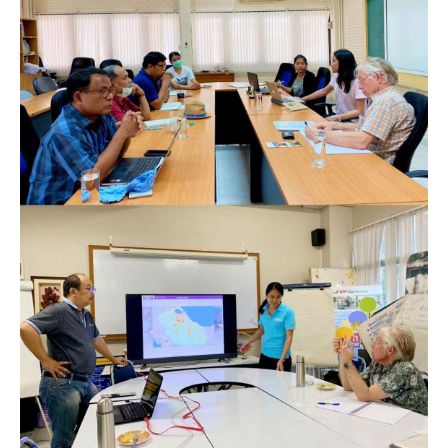
คณะกรรมการมูลนิธิ
มลพิษอุตสาหกรรม
ชุมชนและเมืองน่าอยู่
ร่วมงานกับเรา
กิจกรรมของเรา
อินโฟกราฟิก | โปสเตอร์
การผลิตและการบริโภคยั่งยืน
คณะกรรมการบริหารสถาบัน
ขยะชุมชน-ขยะอาหาร
ติดต่อเรา
งาน
ข่าวสิ่งแวดล้อม
ฉลากเขียว
คลิปวิดีโอ
ทรัพยากรธรรมชาติ
คณะผู้บริหาร
ขยะพลาสติก
ฉลากสิ่งแวดล้อม
ฝึกงาน
ทรัพยากรทางบก
เอกสารเผยแพร่
การเปลี่ยนแปลงสภาพภูมิอากาศ
เจ้าหน้าที่
ฝุ่น PM2.5
บริการที่เป็นมิตรกับสิ่งแวดล้อม
ทรัพยากรทางทะเลและชายฝั่ง
การลดก๊าซเรือนกระจก
สิ่งพิมพ์จำหน่าย
การพัฒนาบุคลากรด้านสิ่งแวดล้อม
วิถีเรา
ที่ปรึกษาคาร์บอนฟุตพริ้นท์
ความหลากหลายทางชีวภาพ
การปรับตัว
งานฝึกอบรม
นโยบาย แผน เครือข่ายสิ่งแวดล้อม
สโลแกน
จัดซื้อจัดจ้างที่เป็นมิตรกับสิ่งแวดล้อม
สิ่งแวดล้อมศึกษา
นโยบายและแผนสิ่งแวดล้อม
รายงานประจำปี | รายงานงบการเงิน
TBCSD
สำนักงานสีเขียว
รางวัลและเกียรติประวัติ
กองทุน