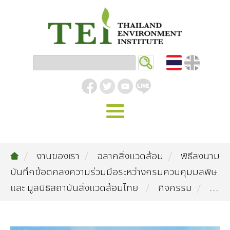
หน้าหลัก
งานของเรา
ฉลากสิ่งแวดล้อม
พิธีลงนาม
รู้จัก ม.ส.ท.
บันทึกข้อตกลงความร่วมมือระหว่างกรมควบคุมมลพิษ
วิสัยทัศน์ | พันธกิจ
งานของเรา
และ มูลนิธิสถาบันสิ่งแวดล้อมไทย
กิจกรรม
...
สิ่งแวดล้อมอุตสาหกรรม
คลังความรู้
โครงสร้างองค์กร
อุตสาหกรรมยั่งยืน
กิจกรรมข่าวสาร
บทความ
สิ่งแวดล้อมเมืองและชุมชน