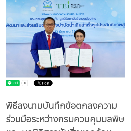
คณะกรรมการมูลนิธิ
มลพิษอุตสาหกรรม
ชุมชนและเมืองน่าอยู่
ร่วมงานกับเรา
กิจกรรมของเรา
อินโฟกราฟิก | โปสเตอร์
การผลิตและการบริโภคยั่งยืน
คณะกรรมการบริหารสถาบัน
ขยะชุมชน-ขยะอาหาร
ติดต่อเรา
งาน
ข่าวสิ่งแวดล้อม
ฉลากเขียว
คลิปวิดีโอ
ทรัพยากรธรรมชาติ
คณะผู้บริหาร
ขยะพลาสติก
ฉลากสิ่งแวดล้อม
ฝึกงาน
ทรัพยากรทางบก
เอกสารเผยแพร่
การเปลี่ยนแปลงสภาพภูมิอากาศ
เจ้าหน้าที่
ฝุ่น PM2.5
บริการที่เป็นมิตรกับสิ่งแวดล้อม
ทรัพยากรทางทะเลและชายฝั่ง
การลดก๊าซเรือนกระจก
สิ่งพิมพ์จำหน่าย
การพัฒนาบุคลากรด้านสิ่งแวดล้อม
วิถีเรา
ที่ปรึกษาคาร์บอนฟุตพริ้นท์
ความหลากหลายทางชีวภาพ
การปรับตัว
งานฝึกอบรม
นโยบาย แผน เครือข่ายสิ่งแวดล้อม
สโลแกน
จัดซื้อจัดจ้างที่เป็นมิตรกับสิ่งแวดล้อม
สิ่งแวดล้อมศึกษา
นโยบายและแผนสิ่งแวดล้อม
รายงานประจำปี | รายงานงบการเงิน
TBCSD
สำนักงานสีเขียว
พิธีลงนามบันทึกข้อตกลงความ
รางวัลและเกียรติประวัติ
ร่วมมือระหว่างกรมควบคุมมลพิษ
กองทุน