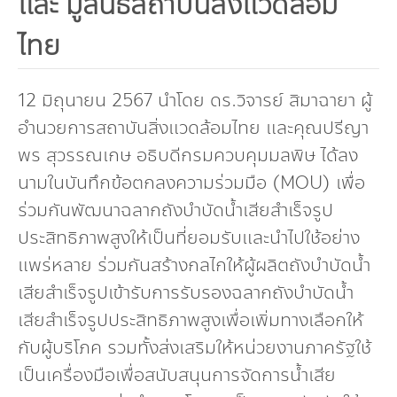
และ มูลนิธิสถาบันสิ่งแวดล้อม
กองทุน ดร.ธีระ พันธุมวนิช
ไทย
กองทุนสุขภาพกับสภาวะโลกร้อน
12 มิถุนายน 2567 นำโดย ดร.วิจารย์ สิมาฉายา ผู้
อำนวยการสถาบันสิ่งแวดล้อมไทย และคุณปรีญา
พร สุวรรณเกษ อธิบดีกรมควบคุมมลพิษ ได้ลง
นามในบันทึกข้อตกลงความร่วมมือ (MOU) เพื่อ
ร่วมกันพัฒนาฉลากถังบำบัดน้ำเสียสำเร็จรูป
ประสิทธิภาพสูงให้เป็นที่ยอมรับและนำไปใช้อย่าง
แพร่หลาย ร่วมกันสร้างกลไกให้ผู้ผลิตถังบำบัดน้ำ
เสียสำเร็จรูปเข้ารับการรับรองฉลากถังบำบัดน้ำ
เสียสำเร็จรูปประสิทธิภาพสูงเพื่อเพิ่มทางเลือกให้
กับผู้บริโภค รวมทั้งส่งเสริมให้หน่วยงานภาครัฐใช้
เป็นเครื่องมือเพื่อสนับสนุนการจัดการน้ำเสีย