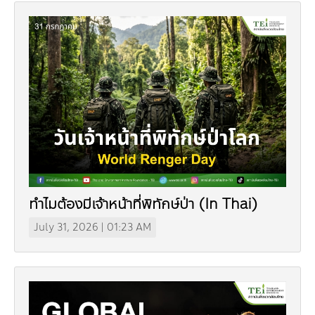
Board
Industrial Pollution
Livable City/Community
GET INVOLVED
Our Activities
Infographic | Poster
Sustainable Consumption and Production
Executive Board of Directors
Municipal waste-Food Waste
CONTACT US
Jobs
Environment News
Green Label
Video Clip
Natural Resources
Management Team
Plastic Waste
Internships
Eco-labels
Land Resources
Publications
Climate Change
Staff
PM2.5 Pollution
Environmental Friendly Services
Marine and Coastal Resources
Climate Mitigation
Environmental Capacity Development
Our Way
Carbon Footprint Consultants
Biodiversity
Climate Adaptation
Training
Environmental Network, Policy and Plan
Slogan
Green Procurement
Environmental Study
Environmental Policy and Plan
Annual Report | Statements Report
ทำไมต้องมีเจ้าหน้าที่พิทักษ์ป่า (In Thai)
TBCSD
July 31, 2026 | 01:23 AM
Green Office
Awards and Honors
Funds