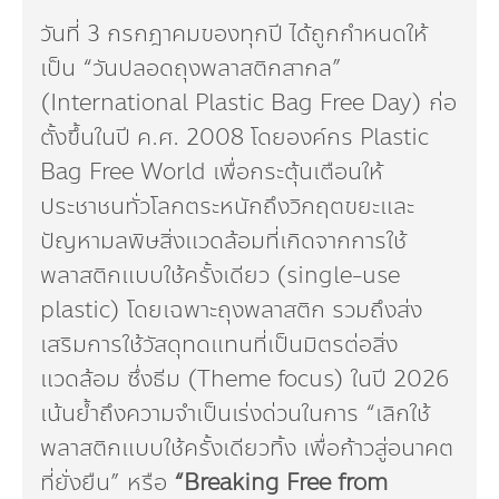
Dr. Dhira Phanthumavanich Fund
วันที่ 3 กรกฎาคมของทุกปี ได้ถูกกำหนดให้
เป็น “วันปลอดถุงพลาสติกสากล”
Global Warming and Health Fund
(International Plastic Bag Free Day) ก่อ
ตั้งขึ้นในปี ค.ศ. 2008 โดยองค์กร Plastic
Bag Free World เพื่อกระตุ้นเตือนให้
ประชาชนทั่วโลกตระหนักถึงวิกฤตขยะและ
ปัญหามลพิษสิ่งแวดล้อมที่เกิดจากการใช้
พลาสติกแบบใช้ครั้งเดียว (single-use
plastic) โดยเฉพาะถุงพลาสติก รวมถึงส่ง
เสริมการใช้วัสดุทดแทนที่เป็นมิตรต่อสิ่ง
แวดล้อม ซึ่งธีม (Theme focus) ในปี 2026
เน้นย้ำถึงความจำเป็นเร่งด่วนในการ “เลิกใช้
พลาสติกแบบใช้ครั้งเดียวทิ้ง เพื่อก้าวสู่อนาคต
ที่ยั่งยืน” หรือ
“Breaking Free from