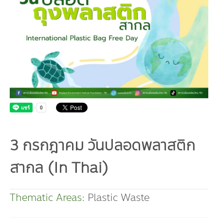
Board
Industrial Pollution
Livable City/Community
GET INVOLVED
Our Activities
Infographic | Poster
Sustainable Consumption and Production
Executive Board of Directors
Municipal waste-Food Waste
CONTACT US
Jobs
Environment News
Green Label
Video Clip
Natural Resources
Management Team
Plastic Waste
Internships
Eco-labels
Land Resources
Publications
Climate Change
Staff
PM2.5 Pollution
Environmental Friendly Services
Marine and Coastal Resources
Climate Mitigation
Environmental Capacity Development
Our Way
Carbon Footprint Consultants
Biodiversity
Climate Adaptation
Training
Environmental Network, Policy and Plan
Slogan
Green Procurement
Environmental Study
Environmental Policy and Plan
Annual Report | Statements Report
3 กรกฎาคม วันปลอดพลาสติก
TBCSD
Green Office
สากล (In Thai)
Awards and Honors
Thematic Areas:
Plastic Waste
Funds