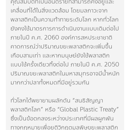
คุณสมบัติที่เป็นอันตรายที่สามารถคงอยู่และ
เคลื่อนที่ได้ในสิ่งแวดล้อม โดยมลภาวะจาก
พลาสติกเป็นความท้าทายระดับโลก หากทั่วโลก
ยังคงใช้มาตรการการดำเนินงานแบบเดิมต่อไป
ภายในปี ค.ศ. 2060 องค์การสหประชาชาติ
คาดการณ์ว่าปริมาณขยะพลาสติกจะเพิ่มขึ้น
เกือบสามเท่า และหากมนุษย์ยังใช้พลาสติก
แบบใช้ครั้งเดียวทิ้งต่อไป ภายในปี ค.ศ. 2050
ปริมาณขยะพลาสติกในมหาสมุทรอาจมีน้ำหนัก
มากกว่าปลาทั้งหมดที่มีอยู่รวมกัน
ทั่วโลกได้พยายามผลักดัน “สนธิสัญญา
พลาสติกโลก” หรือ “Global Plastic Treaty”
ซึ่งเป็นข้อตกลงระหว่างประเทศที่มีผลผูกพัน
ทางกฎหมายเพื่อยุติวิกฤตมลพิษขยะพลาสติก