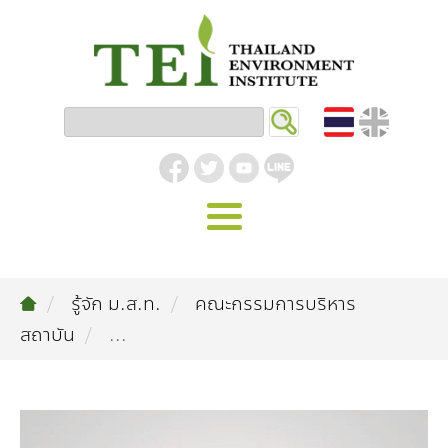
หน้าหลัก
รู้จัก ม.ส.ท.
คณะกรรมการบริหาร
รู้จัก ม.ส.ท.
สถาบัน
...
วิสัยทัศน์ | พันธกิจ
งานของเรา
สิ่งแวดล้อมอุตสาหกรรม
คลังความรู้
โครงสร้างองค์กร
อุตสาหกรรมยั่งยืน
กิจกรรมข่าวสาร
บทความ
สิ่งแวดล้อมเมืองและชุมชน