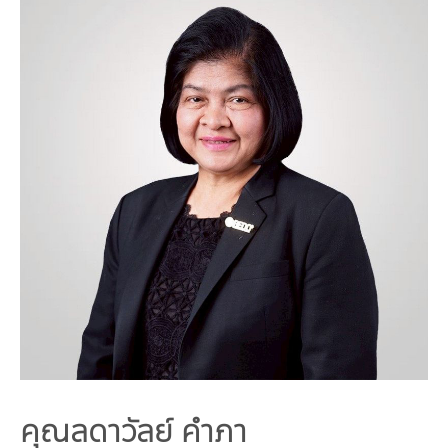
คณะกรรมการมูลนิธิ
มลพิษอุตสาหกรรม
ชุมชนและเมืองน่าอยู่
ร่วมงานกับเรา
กิจกรรมของเรา
อินโฟกราฟิก | โปสเตอร์
การผลิตและการบริโภคยั่งยืน
คณะกรรมการบริหารสถาบัน
ขยะชุมชน-ขยะอาหาร
ติดต่อเรา
งาน
ข่าวสิ่งแวดล้อม
ฉลากเขียว
คลิปวิดีโอ
ทรัพยากรธรรมชาติ
คณะผู้บริหาร
ขยะพลาสติก
ฉลากสิ่งแวดล้อม
ฝึกงาน
ทรัพยากรทางบก
เอกสารเผยแพร่
การเปลี่ยนแปลงสภาพภูมิอากาศ
เจ้าหน้าที่
ฝุ่น PM2.5
บริการที่เป็นมิตรกับสิ่งแวดล้อม
ทรัพยากรทางทะเลและชายฝั่ง
การลดก๊าซเรือนกระจก
สิ่งพิมพ์จำหน่าย
การพัฒนาบุคลากรด้านสิ่งแวดล้อม
วิถีเรา
ที่ปรึกษาคาร์บอนฟุตพริ้นท์
ความหลากหลายทางชีวภาพ
การปรับตัว
งานฝึกอบรม
นโยบาย แผน เครือข่ายสิ่งแวดล้อม
สโลแกน
จัดซื้อจัดจ้างที่เป็นมิตรกับสิ่งแวดล้อม
สิ่งแวดล้อมศึกษา
นโยบายและแผนสิ่งแวดล้อม
รายงานประจำปี | รายงานงบการเงิน
TBCSD
สำนักงานสีเขียว
รางวัลและเกียรติประวัติ
กองทุน
คุณลดาวัลย์ คำภา