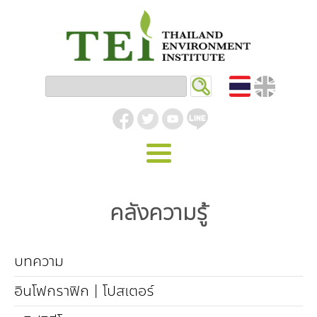
หน้าหลัก
คลังความรู้
รู้จัก ม.ส.ท.
วิสัยทัศน์ | พันธกิจ
งานของเรา
บทความ
สิ่งแวดล้อมอุตสาหกรรม
คลังความรู้
โครงสร้างองค์กร
อินโฟกราฟิก | โปสเตอร์
อุตสาหกรรมยั่งยืน
กิจกรรมข่าวสาร
บทความ
สิ่งแวดล้อมเมืองและชุมชน