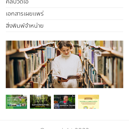
คณะกรรมการมูลนิธิ
คลิปวิดีโอ
มลพิษอุตสาหกรรม
ชุมชนและเมืองน่าอยู่
ร่วมงานกับเรา
กิจกรรมของเรา
อินโฟกราฟิก | โปสเตอร์
การผลิตและการบริโภคยั่งยืน
เอกสารเผยแพร่
คณะกรรมการบริหารสถาบัน
สิ่งพิมพ์จำหน่าย
ขยะชุมชน-ขยะอาหาร
ติดต่อเรา
งาน
ข่าวสิ่งแวดล้อม
ฉลากเขียว
คลิปวิดีโอ
ทรัพยากรธรรมชาติ
คณะผู้บริหาร
ขยะพลาสติก
ฉลากสิ่งแวดล้อม
ฝึกงาน
ทรัพยากรทางบก
เอกสารเผยแพร่
การเปลี่ยนแปลงสภาพภูมิอากาศ
เจ้าหน้าที่
ฝุ่น PM2.5
บริการที่เป็นมิตรกับสิ่งแวดล้อม
ทรัพยากรทางทะเลและชายฝั่ง
การลดก๊าซเรือนกระจก
สิ่งพิมพ์จำหน่าย
การพัฒนาบุคลากรด้านสิ่งแวดล้อม
วิถีเรา
ที่ปรึกษาคาร์บอนฟุตพริ้นท์
ความหลากหลายทางชีวภาพ
การปรับตัว
งานฝึกอบรม
นโยบาย แผน เครือข่ายสิ่งแวดล้อม
สโลแกน
จัดซื้อจัดจ้างที่เป็นมิตรกับสิ่งแวดล้อม
สิ่งแวดล้อมศึกษา
นโยบายและแผนสิ่งแวดล้อม
รายงานประจำปี | รายงานงบการเงิน
TBCSD
สำนักงานสีเขียว
รางวัลและเกียรติประวัติ
กองทุน