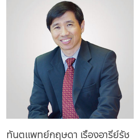
คณะกรรมการมูลนิธิ
มลพิษอุตสาหกรรม
ชุมชนและเมืองน่าอยู่
ร่วมงานกับเรา
กิจกรรมของเรา
อินโฟกราฟิก | โปสเตอร์
การผลิตและการบริโภคยั่งยืน
คณะกรรมการบริหารสถาบัน
ขยะชุมชน-ขยะอาหาร
ติดต่อเรา
งาน
ข่าวสิ่งแวดล้อม
ฉลากเขียว
คลิปวิดีโอ
ทรัพยากรธรรมชาติ
คณะผู้บริหาร
ขยะพลาสติก
ฉลากสิ่งแวดล้อม
ฝึกงาน
ทรัพยากรทางบก
เอกสารเผยแพร่
การเปลี่ยนแปลงสภาพภูมิอากาศ
เจ้าหน้าที่
ฝุ่น PM2.5
บริการที่เป็นมิตรกับสิ่งแวดล้อม
ทรัพยากรทางทะเลและชายฝั่ง
การลดก๊าซเรือนกระจก
สิ่งพิมพ์จำหน่าย
การพัฒนาบุคลากรด้านสิ่งแวดล้อม
วิถีเรา
ที่ปรึกษาคาร์บอนฟุตพริ้นท์
ความหลากหลายทางชีวภาพ
การปรับตัว
งานฝึกอบรม
นโยบาย แผน เครือข่ายสิ่งแวดล้อม
สโลแกน
จัดซื้อจัดจ้างที่เป็นมิตรกับสิ่งแวดล้อม
สิ่งแวดล้อมศึกษา
นโยบายและแผนสิ่งแวดล้อม
รายงานประจำปี | รายงานงบการเงิน
TBCSD
สำนักงานสีเขียว
รางวัลและเกียรติประวัติ
กองทุน
ทันตแพทย์กฤษดา เรืองอารีย์รัช