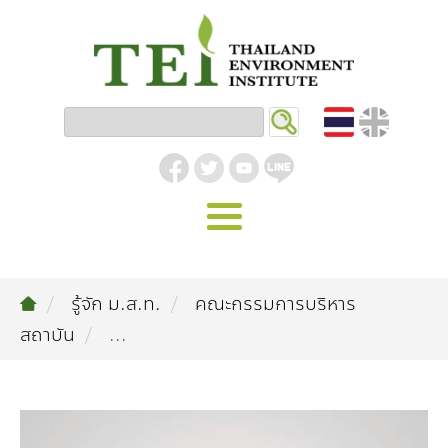
หน้าหลัก
รู้จัก ม.ส.ท.
คณะกรรมการบริหาร
รู้จัก ม.ส.ท.
สถาบัน
...
วิสัยทัศน์ | พันธกิจ
งานของเรา
สิ่งแวดล้อมอุตสาหกรรม
คลังความรู้
โครงสร้างองค์กร
อุตสาหกรรมยั่งยืน
กิจกรรมข่าวสาร
บทความ
สิ่งแวดล้อมเมืองและชุมชน