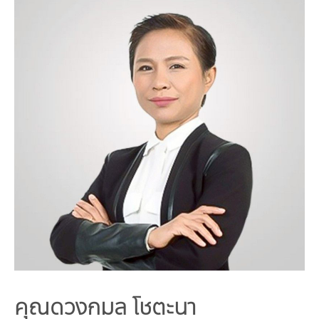
คณะกรรมการมูลนิธิ
มลพิษอุตสาหกรรม
ชุมชนและเมืองน่าอยู่
ร่วมงานกับเรา
กิจกรรมของเรา
อินโฟกราฟิก | โปสเตอร์
การผลิตและการบริโภคยั่งยืน
คณะกรรมการบริหารสถาบัน
ขยะชุมชน-ขยะอาหาร
ติดต่อเรา
งาน
ข่าวสิ่งแวดล้อม
ฉลากเขียว
คลิปวิดีโอ
ทรัพยากรธรรมชาติ
คณะผู้บริหาร
ขยะพลาสติก
ฉลากสิ่งแวดล้อม
ฝึกงาน
ทรัพยากรทางบก
เอกสารเผยแพร่
การเปลี่ยนแปลงสภาพภูมิอากาศ
เจ้าหน้าที่
ฝุ่น PM2.5
บริการที่เป็นมิตรกับสิ่งแวดล้อม
ทรัพยากรทางทะเลและชายฝั่ง
การลดก๊าซเรือนกระจก
สิ่งพิมพ์จำหน่าย
การพัฒนาบุคลากรด้านสิ่งแวดล้อม
วิถีเรา
ที่ปรึกษาคาร์บอนฟุตพริ้นท์
ความหลากหลายทางชีวภาพ
การปรับตัว
งานฝึกอบรม
นโยบาย แผน เครือข่ายสิ่งแวดล้อม
สโลแกน
จัดซื้อจัดจ้างที่เป็นมิตรกับสิ่งแวดล้อม
สิ่งแวดล้อมศึกษา
นโยบายและแผนสิ่งแวดล้อม
รายงานประจำปี | รายงานงบการเงิน
TBCSD
สำนักงานสีเขียว
รางวัลและเกียรติประวัติ
กองทุน
คุณดวงกมล โชตะนา