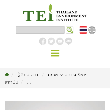
หน้าหลัก
รู้จัก ม.ส.ท.
คณะกรรมการบริหาร
รู้จัก ม.ส.ท.
สถาบัน
...
วิสัยทัศน์ | พันธกิจ
งานของเรา
สิ่งแวดล้อมอุตสาหกรรม
คลังความรู้
โครงสร้างองค์กร
อุตสาหกรรมยั่งยืน
กิจกรรมข่าวสาร
บทความ
สิ่งแวดล้อมเมืองและชุมชน