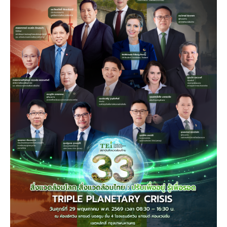
คณะกรรมการมูลนิธิ
มลพิษอุตสาหกรรม
ชุมชนและเมืองน่าอยู่
ร่วมงานกับเรา
กิจกรรมของเรา
อินโฟกราฟิก | โปสเตอร์
การผลิตและการบริโภคยั่งยืน
คณะกรรมการบริหารสถาบัน
ขยะชุมชน-ขยะอาหาร
ติดต่อเรา
งาน
ข่าวสิ่งแวดล้อม
ฉลากเขียว
คลิปวิดีโอ
ทรัพยากรธรรมชาติ
คณะผู้บริหาร
ขยะพลาสติก
ฉลากสิ่งแวดล้อม
ฝึกงาน
ทรัพยากรทางบก
เอกสารเผยแพร่
การเปลี่ยนแปลงสภาพภูมิอากาศ
เจ้าหน้าที่
ฝุ่น PM2.5
บริการที่เป็นมิตรกับสิ่งแวดล้อม
ทรัพยากรทางทะเลและชายฝั่ง
การลดก๊าซเรือนกระจก
สิ่งพิมพ์จำหน่าย
การพัฒนาบุคลากรด้านสิ่งแวดล้อม
วิถีเรา
ที่ปรึกษาคาร์บอนฟุตพริ้นท์
ความหลากหลายทางชีวภาพ
การปรับตัว
งานฝึกอบรม
นโยบาย แผน เครือข่ายสิ่งแวดล้อม
สโลแกน
จัดซื้อจัดจ้างที่เป็นมิตรกับสิ่งแวดล้อม
สิ่งแวดล้อมศึกษา
นโยบายและแผนสิ่งแวดล้อม
รายงานประจำปี | รายงานงบการเงิน
TBCSD
สำนักงานสีเขียว
รางวัลและเกียรติประวัติ
กองทุน