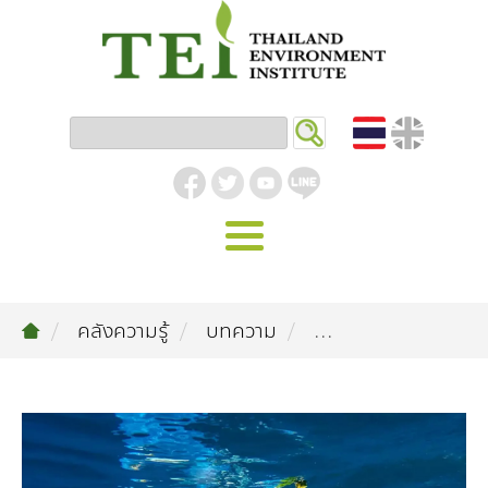
หน้าหลัก
คลังความรู้
บทความ
...
รู้จัก ม.ส.ท.
วิสัยทัศน์ | พันธกิจ
งานของเรา
สิ่งแวดล้อมอุตสาหกรรม
คลังความรู้
โครงสร้างองค์กร
อุตสาหกรรมยั่งยืน
กิจกรรมข่าวสาร
บทความ
สิ่งแวดล้อมเมืองและชุมชน