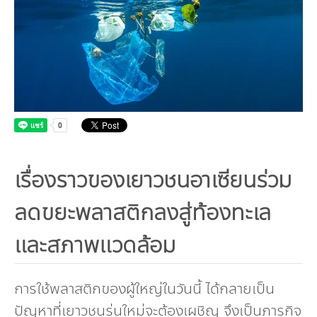
คณะกรรมการมูลนิธิ
มลพิษอุตสาหกรรม
ชุมชนและเมืองน่าอยู่
ร่วมงานกับเรา
กิจกรรมของเรา
อินโฟกราฟิก | โปสเตอร์
การผลิตและการบริโภคยั่งยืน
คณะกรรมการบริหารสถาบัน
ขยะชุมชน-ขยะอาหาร
ติดต่อเรา
งาน
ข่าวสิ่งแวดล้อม
ฉลากเขียว
คลิปวิดีโอ
ทรัพยากรธรรมชาติ
คณะผู้บริหาร
ขยะพลาสติก
ฉลากสิ่งแวดล้อม
ฝึกงาน
ทรัพยากรทางบก
เอกสารเผยแพร่
การเปลี่ยนแปลงสภาพภูมิอากาศ
เจ้าหน้าที่
ฝุ่น PM2.5
บริการที่เป็นมิตรกับสิ่งแวดล้อม
ทรัพยากรทางทะเลและชายฝั่ง
การลดก๊าซเรือนกระจก
สิ่งพิมพ์จำหน่าย
การพัฒนาบุคลากรด้านสิ่งแวดล้อม
วิถีเรา
ที่ปรึกษาคาร์บอนฟุตพริ้นท์
ความหลากหลายทางชีวภาพ
การปรับตัว
งานฝึกอบรม
นโยบาย แผน เครือข่ายสิ่งแวดล้อม
สโลแกน
เรื่องราวของเยาวชนอาเซียนร่วม
จัดซื้อจัดจ้างที่เป็นมิตรกับสิ่งแวดล้อม
สิ่งแวดล้อมศึกษา
นโยบายและแผนสิ่งแวดล้อม
รายงานประจำปี | รายงานงบการเงิน
ลดขยะพลาสติกลงสู่ท้องทะเล
TBCSD
สำนักงานสีเขียว
และสภาพแวดล้อม
รางวัลและเกียรติประวัติ
การใช้พลาสติกของผู้ใหญ่ในวันนี้ ได้กลายเป็น
กองทุน
ปัญหาที่เยาวชนรุ่นใหม่จะต้องเผชิญ จึงเป็นภารกิจ