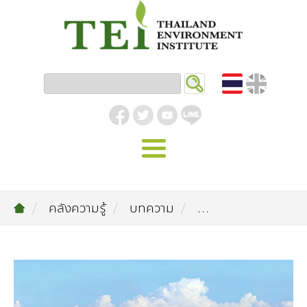
หน้าหลัก
คลังความรู้
บทความ
...
รู้จัก ม.ส.ท.
วิสัยทัศน์ | พันธกิจ
งานของเรา
สิ่งแวดล้อมอุตสาหกรรม
คลังความรู้
โครงสร้างองค์กร
อุตสาหกรรมยั่งยืน
กิจกรรมข่าวสาร
บทความ
สิ่งแวดล้อมเมืองและชุมชน