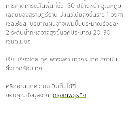
กองทุน ดร.ธีระ พันธุมวนิช
การคาดการณ์ในพื้นที่ชี้ว่า 30 ปีข้างหน้า อุณหภูมิ
เฉลี่ยของสุราษฎร์ธานี มีแนวโน้มสูงขึ้นราว 1 องศา
กองทุนสุขภาพกับสภาวะโลกร้อน
เซลเซียส ปริมาณฝนอาจเพิ่มขึ้นประมาณร้อยละ
2 ระดับน้ำทะเลอาจสูงขึ้นอีกประมาณ 20-30
เซนติเมตร
เรียบเรียงโดย คุณพวงผกา ขาวกระโทก สถาบัน
สิ่งแวดล้อมไทย
คลิกอ่านบทความฉบับเต็มได้ที่
ขอบคุณข้อมูลจาก:
กรุงเทพธุรกิจ