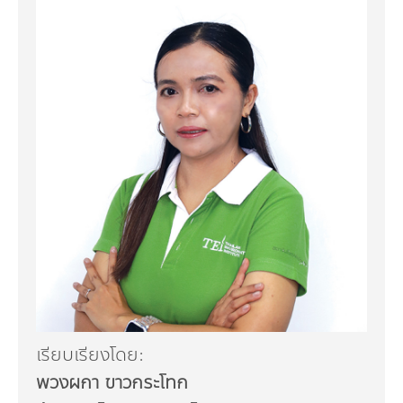
เรียบเรียงโดย:
พวงผกา ขาวกระโทก