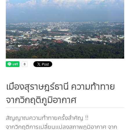
คณะกรรมการมูลนิธิ
มลพิษอุตสาหกรรม
ชุมชนและเมืองน่าอยู่
ร่วมงานกับเรา
กิจกรรมของเรา
อินโฟกราฟิก | โปสเตอร์
การผลิตและการบริโภคยั่งยืน
คณะกรรมการบริหารสถาบัน
ขยะชุมชน-ขยะอาหาร
ติดต่อเรา
งาน
ข่าวสิ่งแวดล้อม
ฉลากเขียว
คลิปวิดีโอ
ทรัพยากรธรรมชาติ
คณะผู้บริหาร
ขยะพลาสติก
ฉลากสิ่งแวดล้อม
ฝึกงาน
ทรัพยากรทางบก
เอกสารเผยแพร่
การเปลี่ยนแปลงสภาพภูมิอากาศ
เจ้าหน้าที่
ฝุ่น PM2.5
บริการที่เป็นมิตรกับสิ่งแวดล้อม
ทรัพยากรทางทะเลและชายฝั่ง
การลดก๊าซเรือนกระจก
สิ่งพิมพ์จำหน่าย
การพัฒนาบุคลากรด้านสิ่งแวดล้อม
วิถีเรา
ที่ปรึกษาคาร์บอนฟุตพริ้นท์
ความหลากหลายทางชีวภาพ
การปรับตัว
งานฝึกอบรม
นโยบาย แผน เครือข่ายสิ่งแวดล้อม
สโลแกน
จัดซื้อจัดจ้างที่เป็นมิตรกับสิ่งแวดล้อม
สิ่งแวดล้อมศึกษา
นโยบายและแผนสิ่งแวดล้อม
รายงานประจำปี | รายงานงบการเงิน
เมืองสุราษฎร์ธานี ความท้าทาย
TBCSD
สำนักงานสีเขียว
จากวิกฤติภูมิอากาศ
รางวัลและเกียรติประวัติ
สัญญาณความท้าทายครั้งสำคัญ !!
กองทุน
จากวิกฤติการเปลี่ยนแปลงสภาพภูมิอากาศ จาก