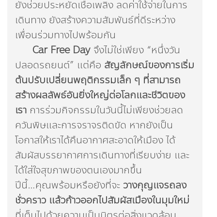
ยังช่วยประหยัดเชื้อเพลิง ลดค่าใช้จ่ายในการ
เดินทาง ยังสร้างความสัมพันธ์ที่ดีระหว่าง
เพื่อนร่วมทางไปพร้อมกัน
Car Free Day
จึงไม่ใช่เพียง “หนึ่งวัน
ปลอดรถยนต์” แต่คือ
สัญลักษณ์ของการเริ่ม
ต้นปรับเปลี่ยนพฤติกรรมเล็ก ๆ ที่สามารถ
สร้างผลลัพธ์อันยิ่งใหญ่ต่อโลกและชีวิตของ
เรา
การร่วมกิจกรรมในวันนี้ไม่เพียงช่วยลด
ควันพิษและการจราจรติดขัด หากยังเป็น
โอกาสให้เราได้คืนอากาศสะอาดให้เมือง ได้
สัมผัสบรรยากาศการเดินทางที่เรียบง่าย และ
ได้ใส่ใจสุขภาพของตนเองมากขึ้น
ปีนี้…คุณพร้อมหรือยังที่จะ
วางกุญแจรถลง
ชั่วคราว แล้วก้าวออกไปสัมผัสเมืองในมุมใหม่
ที่เต็มไปด้วยความเป็นมิตรต่อสิ่งแวดล้อม