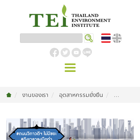
หน้าหลัก
งานของเรา
อุตสาหกรรมยั่งยืน
...
รู้จัก ม.ส.ท.
วิสัยทัศน์ | พันธกิจ
งานของเรา
สิ่งแวดล้อมอุตสาหกรรม
คลังความรู้
โครงสร้างองค์กร
อุตสาหกรรมยั่งยืน
กิจกรรมข่าวสาร
บทความ
สิ่งแวดล้อมเมืองและชุมชน