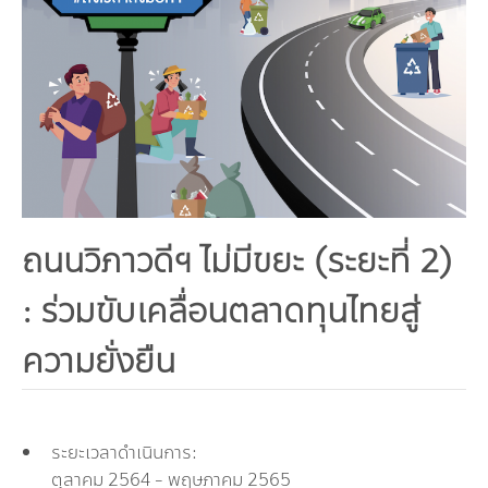
คณะกรรมการมูลนิธิ
มลพิษอุตสาหกรรม
ชุมชนและเมืองน่าอยู่
ร่วมงานกับเรา
กิจกรรมของเรา
อินโฟกราฟิก | โปสเตอร์
การผลิตและการบริโภคยั่งยืน
คณะกรรมการบริหารสถาบัน
ขยะชุมชน-ขยะอาหาร
ติดต่อเรา
งาน
ข่าวสิ่งแวดล้อม
ฉลากเขียว
คลิปวิดีโอ
ทรัพยากรธรรมชาติ
คณะผู้บริหาร
ขยะพลาสติก
ฉลากสิ่งแวดล้อม
ฝึกงาน
ทรัพยากรทางบก
เอกสารเผยแพร่
การเปลี่ยนแปลงสภาพภูมิอากาศ
เจ้าหน้าที่
ฝุ่น PM2.5
บริการที่เป็นมิตรกับสิ่งแวดล้อม
ทรัพยากรทางทะเลและชายฝั่ง
การลดก๊าซเรือนกระจก
สิ่งพิมพ์จำหน่าย
การพัฒนาบุคลากรด้านสิ่งแวดล้อม
วิถีเรา
ที่ปรึกษาคาร์บอนฟุตพริ้นท์
ความหลากหลายทางชีวภาพ
การปรับตัว
งานฝึกอบรม
ถนนวิภาวดีฯ ไม่มีขยะ (ระยะที่ 2)
นโยบาย แผน เครือข่ายสิ่งแวดล้อม
สโลแกน
จัดซื้อจัดจ้างที่เป็นมิตรกับสิ่งแวดล้อม
สิ่งแวดล้อมศึกษา
: ร่วมขับเคลื่อนตลาดทุนไทยสู่
นโยบายและแผนสิ่งแวดล้อม
รายงานประจำปี | รายงานงบการเงิน
ความยั่งยืน
TBCSD
สำนักงานสีเขียว
รางวัลและเกียรติประวัติ
ระยะเวลาดำเนินการ:
กองทุน
ตุลาคม 2564 - พฤษภาคม 2565