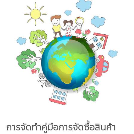
คณะกรรมการมูลนิธิ
มลพิษอุตสาหกรรม
ชุมชนและเมืองน่าอยู่
ร่วมงานกับเรา
กิจกรรมของเรา
อินโฟกราฟิก | โปสเตอร์
การผลิตและการบริโภคยั่งยืน
คณะกรรมการบริหารสถาบัน
ขยะชุมชน-ขยะอาหาร
ติดต่อเรา
งาน
ข่าวสิ่งแวดล้อม
ฉลากเขียว
คลิปวิดีโอ
ทรัพยากรธรรมชาติ
คณะผู้บริหาร
ขยะพลาสติก
ฉลากสิ่งแวดล้อม
ฝึกงาน
ทรัพยากรทางบก
เอกสารเผยแพร่
การเปลี่ยนแปลงสภาพภูมิอากาศ
เจ้าหน้าที่
ฝุ่น PM2.5
บริการที่เป็นมิตรกับสิ่งแวดล้อม
ทรัพยากรทางทะเลและชายฝั่ง
การลดก๊าซเรือนกระจก
สิ่งพิมพ์จำหน่าย
การพัฒนาบุคลากรด้านสิ่งแวดล้อม
วิถีเรา
ที่ปรึกษาคาร์บอนฟุตพริ้นท์
ความหลากหลายทางชีวภาพ
การปรับตัว
งานฝึกอบรม
นโยบาย แผน เครือข่ายสิ่งแวดล้อม
สโลแกน
จัดซื้อจัดจ้างที่เป็นมิตรกับสิ่งแวดล้อม
สิ่งแวดล้อมศึกษา
นโยบายและแผนสิ่งแวดล้อม
รายงานประจำปี | รายงานงบการเงิน
TBCSD
สำนักงานสีเขียว
รางวัลและเกียรติประวัติ
การจัดทำคู่มือการจัดซื้อสินค้า
กองทุน