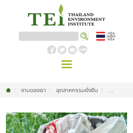
หน้าหลัก
งานของเรา
อุตสาหกรรมยั่งยืน
...
รู้จัก ม.ส.ท.
วิสัยทัศน์ | พันธกิจ
งานของเรา
สิ่งแวดล้อมอุตสาหกรรม
คลังความรู้
โครงสร้างองค์กร
อุตสาหกรรมยั่งยืน
กิจกรรมข่าวสาร
บทความ
สิ่งแวดล้อมเมืองและชุมชน