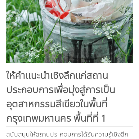
คณะกรรมการมูลนิธิ
มลพิษอุตสาหกรรม
ชุมชนและเมืองน่าอยู่
ร่วมงานกับเรา
กิจกรรมของเรา
อินโฟกราฟิก | โปสเตอร์
การผลิตและการบริโภคยั่งยืน
คณะกรรมการบริหารสถาบัน
ขยะชุมชน-ขยะอาหาร
ติดต่อเรา
งาน
ข่าวสิ่งแวดล้อม
ฉลากเขียว
คลิปวิดีโอ
ทรัพยากรธรรมชาติ
คณะผู้บริหาร
ขยะพลาสติก
ฉลากสิ่งแวดล้อม
ฝึกงาน
ทรัพยากรทางบก
เอกสารเผยแพร่
การเปลี่ยนแปลงสภาพภูมิอากาศ
เจ้าหน้าที่
ฝุ่น PM2.5
บริการที่เป็นมิตรกับสิ่งแวดล้อม
ทรัพยากรทางทะเลและชายฝั่ง
การลดก๊าซเรือนกระจก
สิ่งพิมพ์จำหน่าย
การพัฒนาบุคลากรด้านสิ่งแวดล้อม
วิถีเรา
ที่ปรึกษาคาร์บอนฟุตพริ้นท์
ความหลากหลายทางชีวภาพ
การปรับตัว
งานฝึกอบรม
นโยบาย แผน เครือข่ายสิ่งแวดล้อม
สโลแกน
ให้คำแนะนำเชิงลึกแก่สถาน
จัดซื้อจัดจ้างที่เป็นมิตรกับสิ่งแวดล้อม
สิ่งแวดล้อมศึกษา
นโยบายและแผนสิ่งแวดล้อม
ประกอบการเพื่อมุ่งสู่การเป็น
รายงานประจำปี | รายงานงบการเงิน
TBCSD
อุตสาหกรรมสีเขียวในพื้นที่
สำนักงานสีเขียว
กรุงเทพมหานคร พื้นที่ที่ 1
รางวัลและเกียรติประวัติ
กองทุน
สนับสนุนให้สถานประกอบการได้รับความรู้เชิงลึก