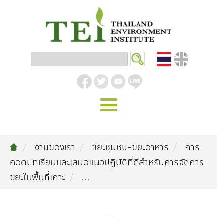
หน้าหลัก
งานของเรา
ขยะชุมชน-ขยะอาหาร
การ
รู้จัก ม.ส.ท.
ถอดบทเรียนและเสนอแนวปฏิบัติที่ดีสำหรับการจัดการ
วิสัยทัศน์ | พันธกิจ
งานของเรา
ขยะในพื้นที่เกาะ
...
สิ่งแวดล้อมอุตสาหกรรม
คลังความรู้
โครงสร้างองค์กร
อุตสาหกรรมยั่งยืน
กิจกรรมข่าวสาร
บทความ
สิ่งแวดล้อมเมืองและชุมชน