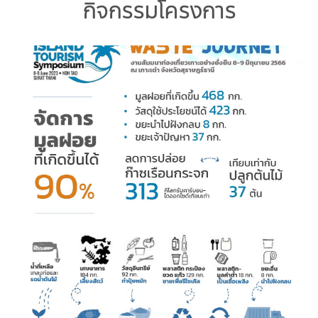
คณะกรรมการมูลนิธิ
กิจกรรมโครงการ
มลพิษอุตสาหกรรม
ชุมชนและเมืองน่าอยู่
ร่วมงานกับเรา
กิจกรรมของเรา
อินโฟกราฟิก | โปสเตอร์
การผลิตและการบริโภคยั่งยืน
คณะกรรมการบริหารสถาบัน
ขยะชุมชน-ขยะอาหาร
ติดต่อเรา
งาน
ข่าวสิ่งแวดล้อม
ฉลากเขียว
คลิปวิดีโอ
ทรัพยากรธรรมชาติ
คณะผู้บริหาร
ขยะพลาสติก
ฉลากสิ่งแวดล้อม
ฝึกงาน
ทรัพยากรทางบก
เอกสารเผยแพร่
การเปลี่ยนแปลงสภาพภูมิอากาศ
เจ้าหน้าที่
ฝุ่น PM2.5
บริการที่เป็นมิตรกับสิ่งแวดล้อม
ทรัพยากรทางทะเลและชายฝั่ง
การลดก๊าซเรือนกระจก
สิ่งพิมพ์จำหน่าย
การพัฒนาบุคลากรด้านสิ่งแวดล้อม
วิถีเรา
ที่ปรึกษาคาร์บอนฟุตพริ้นท์
ความหลากหลายทางชีวภาพ
การปรับตัว
งานฝึกอบรม
นโยบาย แผน เครือข่ายสิ่งแวดล้อม
สโลแกน
จัดซื้อจัดจ้างที่เป็นมิตรกับสิ่งแวดล้อม
สิ่งแวดล้อมศึกษา
นโยบายและแผนสิ่งแวดล้อม
รายงานประจำปี | รายงานงบการเงิน
TBCSD
สำนักงานสีเขียว
รางวัลและเกียรติประวัติ
กองทุน