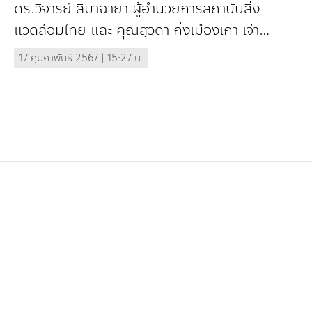
ดร.วิจารย์ สิมาฉายา ผู้อำนวยการสถาบันสิ่ง
แวดล้อมไทย และ คุณสุวิดา กิ่งเมืองเก่า เจ้า
หน้าที่การลงทุนอาวุโส สำนักงานเพื่อการพัฒนา
17 กุมภาพันธ์ 2567 | 15:27 น.
แห่งสาธารณรัฐฝรี่งเศส (AFD) ให้สัมภาษณ์กับ
...