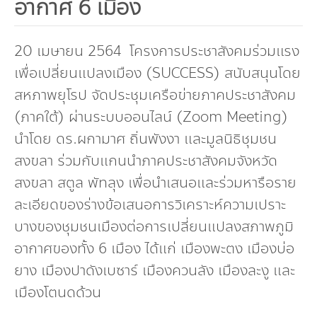
อากาศ 6 เมือง
กองทุน ดร.ธีระ พันธุมวนิช
กองทุนสุขภาพกับสภาวะโลกร้อน
20 เมษายน 2564 โครงการประชาสังคมร่วมแรง
เพื่อเปลี่ยนแปลงเมือง (SUCCESS) สนับสนุนโดย
สหภาพยุโรป จัดประชุมเครือข่ายภาคประชาสังคม
(ภาคใต้) ผ่านระบบออนไลน์ (Zoom Meeting)
นำโดย ดร.ผกามาศ ถิ่นพังงา และมูลนิธิชุมชน
สงขลา ร่วมกับแกนนำภาคประชาสังคมจังหวัด
สงขลา สตูล พัทลุง เพื่อนำเสนอและร่วมหารือราย
ละเอียดของร่างข้อเสนอการวิเคราะห์ความเปราะ
บางของชุมชนเมืองต่อการเปลี่ยนแปลงสภาพภูมิ
อากาศของทั้ง 6 เมือง ได้แก่ เมืองพะตง เมืองบ่อ
ยาง เมืองปาดังเบซาร์ เมืองควนลัง เมืองละงู และ
เมืองโตนดด้วน