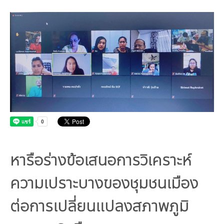
คณะกรรมการมูลนิธิ
มลพิษอุตสาหกรรม
ชุมชนและเมืองน่าอยู่
ร่วมงานกับเรา
กิจกรรมของเรา
อินโฟกราฟิก | โปสเตอร์
การผลิตและการบริโภคยั่งยืน
คณะกรรมการบริหารสถาบัน
ขยะชุมชน-ขยะอาหาร
ติดต่อเรา
งาน
ข่าวสิ่งแวดล้อม
ฉลากเขียว
คลิปวิดีโอ
ทรัพยากรธรรมชาติ
คณะผู้บริหาร
ขยะพลาสติก
ฉลากสิ่งแวดล้อม
ฝึกงาน
ทรัพยากรทางบก
เอกสารเผยแพร่
การเปลี่ยนแปลงสภาพภูมิอากาศ
เจ้าหน้าที่
ฝุ่น PM2.5
บริการที่เป็นมิตรกับสิ่งแวดล้อม
ทรัพยากรทางทะเลและชายฝั่ง
การลดก๊าซเรือนกระจก
สิ่งพิมพ์จำหน่าย
การพัฒนาบุคลากรด้านสิ่งแวดล้อม
วิถีเรา
ที่ปรึกษาคาร์บอนฟุตพริ้นท์
ความหลากหลายทางชีวภาพ
การปรับตัว
งานฝึกอบรม
นโยบาย แผน เครือข่ายสิ่งแวดล้อม
สโลแกน
จัดซื้อจัดจ้างที่เป็นมิตรกับสิ่งแวดล้อม
สิ่งแวดล้อมศึกษา
นโยบายและแผนสิ่งแวดล้อม
รายงานประจำปี | รายงานงบการเงิน
หารือร่างข้อเสนอการวิเคราะห์
TBCSD
สำนักงานสีเขียว
ความเปราะบางของชุมชนเมือง
รางวัลและเกียรติประวัติ
ต่อการเปลี่ยนแปลงสภาพภูมิ
กองทุน