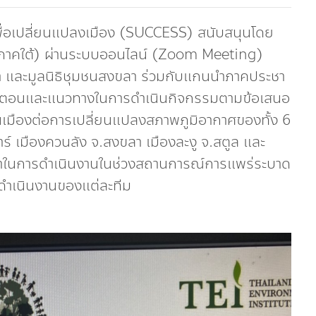
่อเปลี่ยนแปลงเมือง (SUCCESS) สนับสนุนโดย
(ภาคใต้) ผ่านระบบออนไลน์ (Zoom Meeting)
า และมูลนิธิชุมชนสงขลา ร่วมกับแกนนำภาคประชา
อขั้นตอนและแนวทางในการดำเนินกิจกรรมตามข้อเสนอ
มืองต่อการเปลี่ยนแปลงสภาพภูมิอากาศของทั้ง 6
าร์ เมืองควนลัง จ.สงขลา เมืองละงู จ.สตูล และ
ญหาในการดำเนินงานในช่วงสถานการณ์การแพร่ระบาด
ดำเนินงานของแต่ละทีม