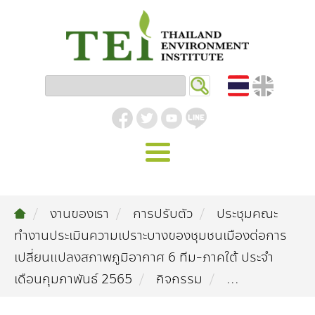
หน้าหลัก
งานของเรา
การปรับตัว
ประชุมคณะ
รู้จัก ม.ส.ท.
ทำงานประเมินความเปราะบางของชุมชนเมืองต่อการ
วิสัยทัศน์ | พันธกิจ
งานของเรา
เปลี่ยนแปลงสภาพภูมิอากาศ 6 ทีม-ภาคใต้ ประจำ
เดือนกุมภาพันธ์ 2565
กิจกรรม
...
สิ่งแวดล้อมอุตสาหกรรม
คลังความรู้
โครงสร้างองค์กร
อุตสาหกรรมยั่งยืน
กิจกรรมข่าวสาร
บทความ
สิ่งแวดล้อมเมืองและชุมชน