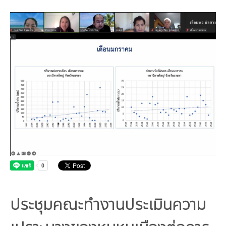
คณะกรรมการมูลนิธิ
มลพิษอุตสาหกรรม
ชุมชนและเมืองน่าอยู่
ร่วมงานกับเรา
กิจกรรมของเรา
อินโฟกราฟิก | โปสเตอร์
การผลิตและการบริโภคยั่งยืน
คณะกรรมการบริหารสถาบัน
ขยะชุมชน-ขยะอาหาร
ติดต่อเรา
งาน
ข่าวสิ่งแวดล้อม
ฉลากเขียว
คลิปวิดีโอ
ทรัพยากรธรรมชาติ
คณะผู้บริหาร
ขยะพลาสติก
ฉลากสิ่งแวดล้อม
ฝึกงาน
ทรัพยากรทางบก
เอกสารเผยแพร่
การเปลี่ยนแปลงสภาพภูมิอากาศ
เจ้าหน้าที่
ฝุ่น PM2.5
บริการที่เป็นมิตรกับสิ่งแวดล้อม
ทรัพยากรทางทะเลและชายฝั่ง
การลดก๊าซเรือนกระจก
สิ่งพิมพ์จำหน่าย
การพัฒนาบุคลากรด้านสิ่งแวดล้อม
วิถีเรา
ที่ปรึกษาคาร์บอนฟุตพริ้นท์
ความหลากหลายทางชีวภาพ
การปรับตัว
งานฝึกอบรม
นโยบาย แผน เครือข่ายสิ่งแวดล้อม
สโลแกน
จัดซื้อจัดจ้างที่เป็นมิตรกับสิ่งแวดล้อม
สิ่งแวดล้อมศึกษา
นโยบายและแผนสิ่งแวดล้อม
รายงานประจำปี | รายงานงบการเงิน
TBCSD
สำนักงานสีเขียว
รางวัลและเกียรติประวัติ
ประชุมคณะทำงานประเมินความ
กองทุน