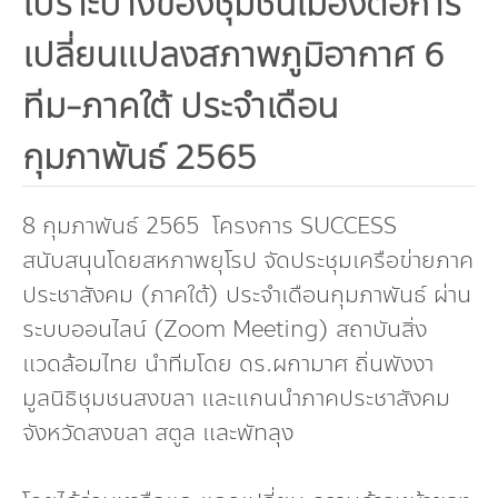
เปราะบางของชุมชนเมืองต่อการ
กองทุน ดร.ธีระ พันธุมวนิช
เปลี่ยนแปลงสภาพภูมิอากาศ 6
กองทุนสุขภาพกับสภาวะโลกร้อน
ทีม-ภาคใต้ ประจำเดือน
กุมภาพันธ์ 2565
8 กุมภาพันธ์ 2565 โครงการ SUCCESS
สนับสนุนโดยสหภาพยุโรป จัดประชุมเครือข่ายภาค
ประชาสังคม (ภาคใต้) ประจำเดือนกุมภาพันธ์ ผ่าน
ระบบออนไลน์ (Zoom Meeting) สถาบันสิ่ง
แวดล้อมไทย นำทีมโดย ดร.ผกามาศ ถิ่นพังงา
มูลนิธิชุมชนสงขลา และแกนนำภาคประชาสังคม
จังหวัดสงขลา สตูล และพัทลุง