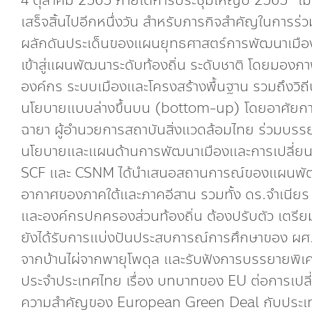
4 ตุลาคม 2565 ภายใต้การประชุมใหญ่ปี 2565 “เมื
เสร็จสิ้นไปอีกหนึ่งวัน สำหรับภารกิจสำคัญในการร
ผลักดันประเด็นของแผนยุทธศาสตร์การพัฒนาเมืองแ
เข้าสู่แผนพัฒนาระดับท้องถิ่น ระดับชาติ โดยมอง
องค์กร ระบบเมืองและโครงสร้างพื้นฐาน รวมถึงวิถีปฏ
นโยบายแบบล่างขึ้นบน (bottom-up) โดยอาศัยการม
ฉายา ผู้อำนวยการสถาบันสิ่งแวดล้อมไทย ร่วมบรรย
นโยบายและแผนด้านการพัฒนาเมืองและการเปลี่ย
SCF และ CSNM ได้นำเสนอสถานการณ์ของแผนพัฒ
อากาศของภาคใต้และภาคอีสาน รวมทั้ง ดร.จำเนียร ว
และองค์กรปกครองส่วนท้องถิ่น ต้องปรับตัว เตรี
ยังได้รับการแบ่งปันประสบการณ์การศึกษาของ ผศ.ดร
จากบ้านไผ่จากพายุโพดุล และรับฟังการบรรยายพิ
ประจำประเทศไทย เรื่อง บทบาทของ EU ต่อการเป
ความสำคัญของ European Green Deal กับประ