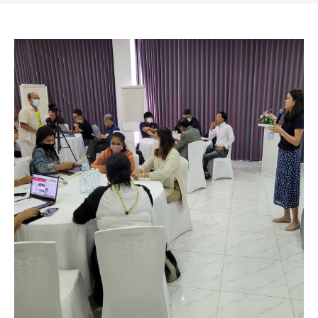
คณะกรรมการมูลนิธิ
มลพิษอุตสาหกรรม
ชุมชนและเมืองน่าอยู่
ร่วมงานกับเรา
กิจกรรมของเรา
อินโฟกราฟิก | โปสเตอร์
การผลิตและการบริโภคยั่งยืน
คณะกรรมการบริหารสถาบัน
ขยะชุมชน-ขยะอาหาร
ติดต่อเรา
งาน
ข่าวสิ่งแวดล้อม
ฉลากเขียว
คลิปวิดีโอ
ทรัพยากรธรรมชาติ
คณะผู้บริหาร
ขยะพลาสติก
ฉลากสิ่งแวดล้อม
ฝึกงาน
ทรัพยากรทางบก
เอกสารเผยแพร่
การเปลี่ยนแปลงสภาพภูมิอากาศ
เจ้าหน้าที่
ฝุ่น PM2.5
บริการที่เป็นมิตรกับสิ่งแวดล้อม
ทรัพยากรทางทะเลและชายฝั่ง
การลดก๊าซเรือนกระจก
สิ่งพิมพ์จำหน่าย
การพัฒนาบุคลากรด้านสิ่งแวดล้อม
วิถีเรา
ที่ปรึกษาคาร์บอนฟุตพริ้นท์
ความหลากหลายทางชีวภาพ
การปรับตัว
งานฝึกอบรม
นโยบาย แผน เครือข่ายสิ่งแวดล้อม
สโลแกน
จัดซื้อจัดจ้างที่เป็นมิตรกับสิ่งแวดล้อม
สิ่งแวดล้อมศึกษา
นโยบายและแผนสิ่งแวดล้อม
รายงานประจำปี | รายงานงบการเงิน
TBCSD
สำนักงานสีเขียว
รางวัลและเกียรติประวัติ
กองทุน