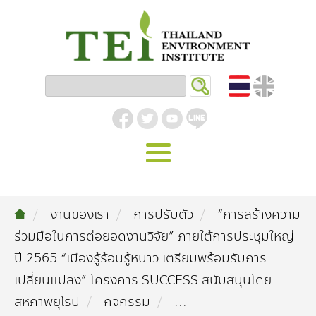
หน้าหลัก
งานของเรา
การปรับตัว
“การสร้างความ
รู้จัก ม.ส.ท.
ร่วมมือในการต่อยอดงานวิจัย” ภายใต้การประชุมใหญ่
วิสัยทัศน์ | พันธกิจ
งานของเรา
ปี 2565 “เมืองรู้ร้อนรู้หนาว เตรียมพร้อมรับการ
เปลี่ยนแปลง” โครงการ SUCCESS สนับสนุนโดย
สิ่งแวดล้อมอุตสาหกรรม
คลังความรู้
โครงสร้างองค์กร
สหภาพยุโรป
กิจกรรม
...
อุตสาหกรรมยั่งยืน
กิจกรรมข่าวสาร
บทความ
สิ่งแวดล้อมเมืองและชุมชน