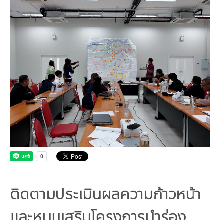
คณะกรรมการมูลนิธิ
มลพิษอุตสาหกรรม
ชุมชนและเมืองน่าอยู่
ร่วมงานกับเรา
กิจกรรมของเรา
อินโฟกราฟิก | โปสเตอร์
การผลิตและการบริโภคยั่งยืน
คณะกรรมการบริหารสถาบัน
ขยะชุมชน-ขยะอาหาร
ติดต่อเรา
งาน
ข่าวสิ่งแวดล้อม
ฉลากเขียว
คลิปวิดีโอ
ทรัพยากรธรรมชาติ
คณะผู้บริหาร
ขยะพลาสติก
ฉลากสิ่งแวดล้อม
ฝึกงาน
ทรัพยากรทางบก
เอกสารเผยแพร่
การเปลี่ยนแปลงสภาพภูมิอากาศ
เจ้าหน้าที่
ฝุ่น PM2.5
บริการที่เป็นมิตรกับสิ่งแวดล้อม
ทรัพยากรทางทะเลและชายฝั่ง
การลดก๊าซเรือนกระจก
สิ่งพิมพ์จำหน่าย
การพัฒนาบุคลากรด้านสิ่งแวดล้อม
วิถีเรา
ที่ปรึกษาคาร์บอนฟุตพริ้นท์
ความหลากหลายทางชีวภาพ
การปรับตัว
งานฝึกอบรม
นโยบาย แผน เครือข่ายสิ่งแวดล้อม
สโลแกน
จัดซื้อจัดจ้างที่เป็นมิตรกับสิ่งแวดล้อม
สิ่งแวดล้อมศึกษา
นโยบายและแผนสิ่งแวดล้อม
รายงานประจำปี | รายงานงบการเงิน
TBCSD
สำนักงานสีเขียว
รางวัลและเกียรติประวัติ
ติดตามประเมินผลความก้าวหน้า
กองทุน
และหนุนเสริมโครงการนำร่อง