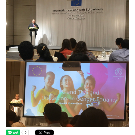
คณะกรรมการมูลนิธิ
มลพิษอุตสาหกรรม
ชุมชนและเมืองน่าอยู่
ร่วมงานกับเรา
กิจกรรมของเรา
อินโฟกราฟิก | โปสเตอร์
การผลิตและการบริโภคยั่งยืน
คณะกรรมการบริหารสถาบัน
ขยะชุมชน-ขยะอาหาร
ติดต่อเรา
งาน
ข่าวสิ่งแวดล้อม
ฉลากเขียว
คลิปวิดีโอ
ทรัพยากรธรรมชาติ
คณะผู้บริหาร
ขยะพลาสติก
ฉลากสิ่งแวดล้อม
ฝึกงาน
ทรัพยากรทางบก
เอกสารเผยแพร่
การเปลี่ยนแปลงสภาพภูมิอากาศ
เจ้าหน้าที่
ฝุ่น PM2.5
บริการที่เป็นมิตรกับสิ่งแวดล้อม
ทรัพยากรทางทะเลและชายฝั่ง
การลดก๊าซเรือนกระจก
สิ่งพิมพ์จำหน่าย
การพัฒนาบุคลากรด้านสิ่งแวดล้อม
วิถีเรา
ที่ปรึกษาคาร์บอนฟุตพริ้นท์
ความหลากหลายทางชีวภาพ
การปรับตัว
งานฝึกอบรม
นโยบาย แผน เครือข่ายสิ่งแวดล้อม
สโลแกน
จัดซื้อจัดจ้างที่เป็นมิตรกับสิ่งแวดล้อม
สิ่งแวดล้อมศึกษา
นโยบายและแผนสิ่งแวดล้อม
รายงานประจำปี | รายงานงบการเงิน
TBCSD
สำนักงานสีเขียว
รางวัลและเกียรติประวัติ
กองทุน