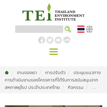
หน้าหลัก
งานของเรา
การปรับตัว
ประชุมแนวทาง
รู้จัก ม.ส.ท.
การดำเนินงานของโครงการที่ได้รับการสนับสนุนจาก
วิสัยทัศน์ | พันธกิจ
งานของเรา
สหภาพยุโรป ประจำประเทศไทย
กิจกรรม
...
สิ่งแวดล้อมอุตสาหกรรม
คลังความรู้
โครงสร้างองค์กร
อุตสาหกรรมยั่งยืน
กิจกรรมข่าวสาร
บทความ
สิ่งแวดล้อมเมืองและชุมชน