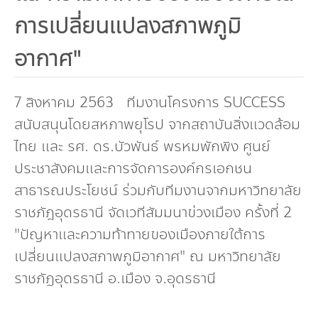
กองทุน ดร.ธีระ พันธุมวนิช
การเปลี่ยนแปลงสภาพภูมิ
กองทุนสุขภาพกับสภาวะโลกร้อน
อากาศ"
7 สิงหาคม 2563 ทีมงานโครงการ SUCCESS
สนับสนุนโดยสหภาพยุโรป จากสถาบันสิ่งแวดล้อม
ไทย และ รศ. ดร.บัวพันธ์ พรหมพักพิง ศูนย์
ประชาสังคมและการจัดการองค์กรเอกชน
สาธารณประโยชน์ ร่วมกับทีมงานจากมหาวิทยาลัย
ราชภัฎอุดรธานี จัดเวทีสัมมนาข่วงเมือง ครั้งที่ 2
"ปัญหาและความท้าทายของเมืองภายใต้การ
เปลี่ยนแปลงสภาพภูมิอากาศ" ณ มหาวิทยาลัย
ราชภัฏอุดรธานี อ.เมือง จ.อุดรธานี