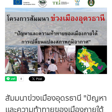
คณะกรรมการมูลนิธิ
มลพิษอุตสาหกรรม
ชุมชนและเมืองน่าอยู่
ร่วมงานกับเรา
กิจกรรมของเรา
อินโฟกราฟิก | โปสเตอร์
การผลิตและการบริโภคยั่งยืน
คณะกรรมการบริหารสถาบัน
ขยะชุมชน-ขยะอาหาร
ติดต่อเรา
งาน
ข่าวสิ่งแวดล้อม
ฉลากเขียว
คลิปวิดีโอ
ทรัพยากรธรรมชาติ
คณะผู้บริหาร
ขยะพลาสติก
ฉลากสิ่งแวดล้อม
ฝึกงาน
ทรัพยากรทางบก
เอกสารเผยแพร่
การเปลี่ยนแปลงสภาพภูมิอากาศ
เจ้าหน้าที่
ฝุ่น PM2.5
บริการที่เป็นมิตรกับสิ่งแวดล้อม
ทรัพยากรทางทะเลและชายฝั่ง
การลดก๊าซเรือนกระจก
สิ่งพิมพ์จำหน่าย
การพัฒนาบุคลากรด้านสิ่งแวดล้อม
วิถีเรา
ที่ปรึกษาคาร์บอนฟุตพริ้นท์
ความหลากหลายทางชีวภาพ
การปรับตัว
งานฝึกอบรม
นโยบาย แผน เครือข่ายสิ่งแวดล้อม
สโลแกน
จัดซื้อจัดจ้างที่เป็นมิตรกับสิ่งแวดล้อม
สิ่งแวดล้อมศึกษา
นโยบายและแผนสิ่งแวดล้อม
รายงานประจำปี | รายงานงบการเงิน
TBCSD
สำนักงานสีเขียว
รางวัลและเกียรติประวัติ
สัมมนาข่วงเมืองอุดรธานี "ปัญหา
กองทุน
และความท้าทายของเมืองภายใต้