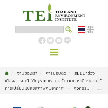
หน้าหลัก
งานของเรา
การปรับตัว
สัมมนาข่วง
รู้จัก ม.ส.ท.
เมืองอุดรธานี "ปัญหาและความท้าทายของเมืองภายใต้
วิสัยทัศน์ | พันธกิจ
งานของเรา
การเปลี่ยนแปลงสภาพภูมิอากาศ"
กิจกรรม
...
สิ่งแวดล้อมอุตสาหกรรม
คลังความรู้
โครงสร้างองค์กร
อุตสาหกรรมยั่งยืน
กิจกรรมข่าวสาร
บทความ
สิ่งแวดล้อมเมืองและชุมชน