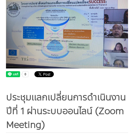
คณะกรรมการมูลนิธิ
มลพิษอุตสาหกรรม
ชุมชนและเมืองน่าอยู่
ร่วมงานกับเรา
กิจกรรมของเรา
อินโฟกราฟิก | โปสเตอร์
การผลิตและการบริโภคยั่งยืน
คณะกรรมการบริหารสถาบัน
ขยะชุมชน-ขยะอาหาร
ติดต่อเรา
งาน
ข่าวสิ่งแวดล้อม
ฉลากเขียว
คลิปวิดีโอ
ทรัพยากรธรรมชาติ
คณะผู้บริหาร
ขยะพลาสติก
ฉลากสิ่งแวดล้อม
ฝึกงาน
ทรัพยากรทางบก
เอกสารเผยแพร่
การเปลี่ยนแปลงสภาพภูมิอากาศ
เจ้าหน้าที่
ฝุ่น PM2.5
บริการที่เป็นมิตรกับสิ่งแวดล้อม
ทรัพยากรทางทะเลและชายฝั่ง
การลดก๊าซเรือนกระจก
สิ่งพิมพ์จำหน่าย
การพัฒนาบุคลากรด้านสิ่งแวดล้อม
วิถีเรา
ที่ปรึกษาคาร์บอนฟุตพริ้นท์
ความหลากหลายทางชีวภาพ
การปรับตัว
งานฝึกอบรม
นโยบาย แผน เครือข่ายสิ่งแวดล้อม
สโลแกน
จัดซื้อจัดจ้างที่เป็นมิตรกับสิ่งแวดล้อม
สิ่งแวดล้อมศึกษา
นโยบายและแผนสิ่งแวดล้อม
รายงานประจำปี | รายงานงบการเงิน
ประชุมแลกเปลี่ยนการดำเนินงาน
TBCSD
สำนักงานสีเขียว
ปีที่ 1 ผ่านระบบออนไลน์ (Zoom
รางวัลและเกียรติประวัติ
Meeting)
กองทุน