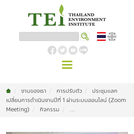
หน้าหลัก
งานของเรา
การปรับตัว
ประชุมแลก
รู้จัก ม.ส.ท.
เปลี่ยนการดำเนินงานปีที่ 1 ผ่านระบบออนไลน์ (Zoom
วิสัยทัศน์ | พันธกิจ
งานของเรา
Meeting)
กิจกรรม
...
สิ่งแวดล้อมอุตสาหกรรม
คลังความรู้
โครงสร้างองค์กร
อุตสาหกรรมยั่งยืน
กิจกรรมข่าวสาร
บทความ
สิ่งแวดล้อมเมืองและชุมชน