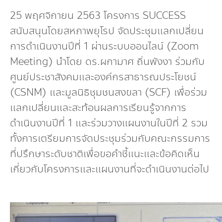
กองทุน ดร.ธีระ พันธุมวนิช
25 พฤศจิกายน 2563 โครงการ SUCCESS
สนับสนุนโดยสหภาพยุโรป จัดประชุมแลกเปลี่ยน
กองทุนสุขภาพกับสภาวะโลกร้อน
การดำเนินงานปีที่ 1 ผ่านระบบออนไลน์ (Zoom
Meeting) นำโดย ดร.ผกามาศ ถิ่นพังงา ร่วมกับ
ศูนย์ประชาสังคมและองค์กรสาธารณประโยชน์
(CSNM) และมูลนิธิชุมชนสงขลา (SCF) เพื่อร่วม
แลกเปลี่ยนและสะท้อนผลการเรียนรู้จากการ
ดำเนินงานปีที่ 1 และร่วมวางแผนงานในปีที่ 2 รวม
ทั้งการเตรียมการจัดประชุมร่วมกับคณะกรรมการ
ที่ปรึกษาระดับชาติเพื่อขอคำชี้แนะและข้อคิดเห็น
เกี่ยวกับโครงการและแผนงานที่จะดำเนินงานต่อไป