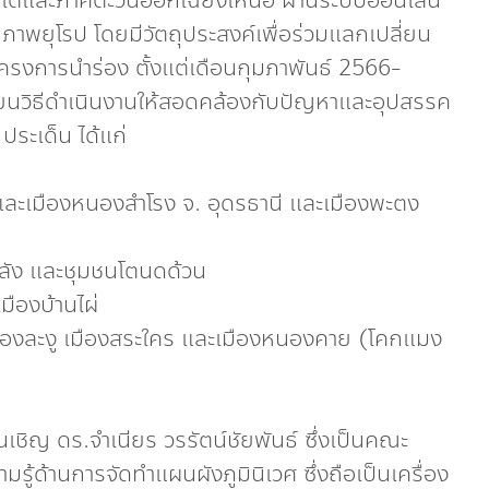
าคใต้และภาคตะวันออกเฉียงเหนือ ผ่านระบบออนไลน์
ยุโรป โดยมีวัตถุประสงค์เพื่อร่วมแลกเปลี่ยน
รงการนำร่อง ตั้งแต่เดือนกุมภาพันธ์ 2566-
่ยนวิธีดำเนินงานให้สอดคล้องกับปัญหาและอุปสรรค
ประเด็น ได้แก่
าวและเมืองหนองสำโรง จ. อุดรธานี และเมืองพะตง
วนลัง และชุมชนโตนดด้วน
มืองบ้านไผ่
เมืองละงู เมืองสระใคร และเมืองหนองคาย (โคกแมง
ยนเชิญ ดร.จำเนียร วรรัตน์ชัยพันธ์ ซึ่งเป็นคณะ
รู้ด้านการจัดทำแผนผังภูมินิเวศ ซึ่งถือเป็นเครื่อง