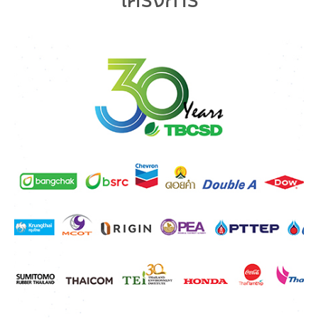
โครงการ
คณะกรรมการมูลนิธิ
มลพิษอุตสาหกรรม
ชุมชนและเมืองน่าอยู่
ร่วมงานกับเรา
กิจกรรมของเรา
อินโฟกราฟิก | โปสเตอร์
การผลิตและการบริโภคยั่งยืน
คณะกรรมการบริหารสถาบัน
ขยะชุมชน-ขยะอาหาร
ติดต่อเรา
งาน
ข่าวสิ่งแวดล้อม
ฉลากเขียว
คลิปวิดีโอ
ทรัพยากรธรรมชาติ
คณะผู้บริหาร
ขยะพลาสติก
ฉลากสิ่งแวดล้อม
ฝึกงาน
ทรัพยากรทางบก
เอกสารเผยแพร่
การเปลี่ยนแปลงสภาพภูมิอากาศ
เจ้าหน้าที่
ฝุ่น PM2.5
บริการที่เป็นมิตรกับสิ่งแวดล้อม
ทรัพยากรทางทะเลและชายฝั่ง
การลดก๊าซเรือนกระจก
สิ่งพิมพ์จำหน่าย
การพัฒนาบุคลากรด้านสิ่งแวดล้อม
วิถีเรา
ที่ปรึกษาคาร์บอนฟุตพริ้นท์
ความหลากหลายทางชีวภาพ
การปรับตัว
งานฝึกอบรม
นโยบาย แผน เครือข่ายสิ่งแวดล้อม
สโลแกน
จัดซื้อจัดจ้างที่เป็นมิตรกับสิ่งแวดล้อม
สิ่งแวดล้อมศึกษา
นโยบายและแผนสิ่งแวดล้อม
รายงานประจำปี | รายงานงบการเงิน
TBCSD
สำนักงานสีเขียว
รางวัลและเกียรติประวัติ
กองทุน