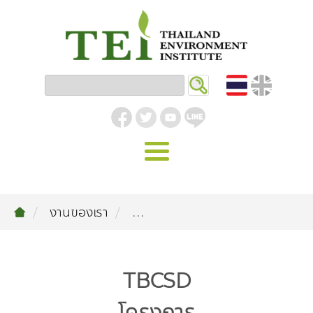
หน้าหลัก
งานของเรา
...
รู้จัก ม.ส.ท.
วิสัยทัศน์ | พันธกิจ
งานของเรา
TBCSD
สิ่งแวดล้อมอุตสาหกรรม
คลังความรู้
โครงสร้างองค์กร
อุตสาหกรรมยั่งยืน
กิจกรรมข่าวสาร
บทความ
สิ่งแวดล้อมเมืองและชุมชน