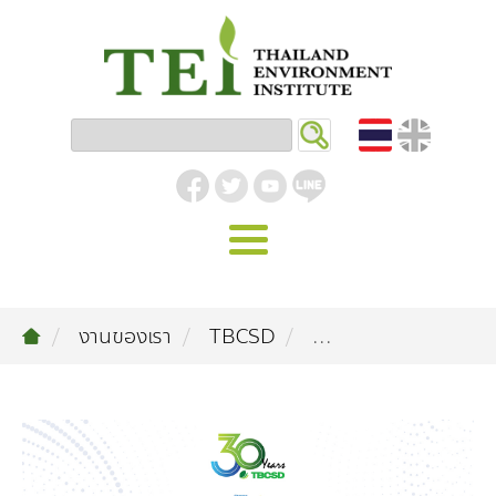
หน้าหลัก
งานของเรา
TBCSD
...
รู้จัก ม.ส.ท.
วิสัยทัศน์ | พันธกิจ
งานของเรา
สิ่งแวดล้อมอุตสาหกรรม
คลังความรู้
โครงสร้างองค์กร
อุตสาหกรรมยั่งยืน
กิจกรรมข่าวสาร
บทความ
สิ่งแวดล้อมเมืองและชุมชน