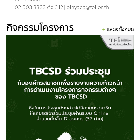
กองทุน ดร.ธีระ พันธุมวนิช
02 503 3333 ต่อ 212| pinyada@tei.or.th
กองทุนสุขภาพกับสภาวะโลกร้อน
กิจกรรมโครงการ
แสดงทั้งหมด