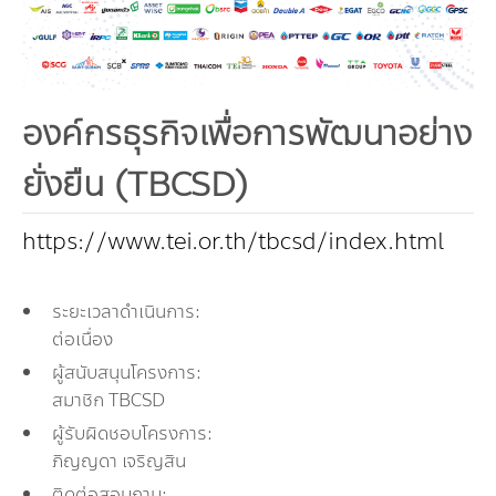
คณะกรรมการมูลนิธิ
มลพิษอุตสาหกรรม
ชุมชนและเมืองน่าอยู่
ร่วมงานกับเรา
กิจกรรมของเรา
อินโฟกราฟิก | โปสเตอร์
การผลิตและการบริโภคยั่งยืน
คณะกรรมการบริหารสถาบัน
ขยะชุมชน-ขยะอาหาร
ติดต่อเรา
งาน
ข่าวสิ่งแวดล้อม
ฉลากเขียว
คลิปวิดีโอ
ทรัพยากรธรรมชาติ
คณะผู้บริหาร
องค์กรธุรกิจเพื่อการพัฒนาอย่าง
ขยะพลาสติก
ฉลากสิ่งแวดล้อม
ฝึกงาน
ทรัพยากรทางบก
เอกสารเผยแพร่
การเปลี่ยนแปลงสภาพภูมิอากาศ
เจ้าหน้าที่
ยั่งยืน (TBCSD)
ฝุ่น PM2.5
บริการที่เป็นมิตรกับสิ่งแวดล้อม
ทรัพยากรทางทะเลและชายฝั่ง
การลดก๊าซเรือนกระจก
สิ่งพิมพ์จำหน่าย
การพัฒนาบุคลากรด้านสิ่งแวดล้อม
วิถีเรา
https://www.tei.or.th/tbcsd/index.html
ที่ปรึกษาคาร์บอนฟุตพริ้นท์
ความหลากหลายทางชีวภาพ
การปรับตัว
งานฝึกอบรม
นโยบาย แผน เครือข่ายสิ่งแวดล้อม
สโลแกน
จัดซื้อจัดจ้างที่เป็นมิตรกับสิ่งแวดล้อม
สิ่งแวดล้อมศึกษา
นโยบายและแผนสิ่งแวดล้อม
รายงานประจำปี | รายงานงบการเงิน
ระยะเวลาดำเนินการ:
ต่อเนื่อง
TBCSD
สำนักงานสีเขียว
ผู้สนับสนุนโครงการ:
สมาชิก TBCSD
รางวัลและเกียรติประวัติ
ผู้รับผิดชอบโครงการ:
ภิญญดา เจริญสิน
กองทุน
ติดต่อสอบถาม: