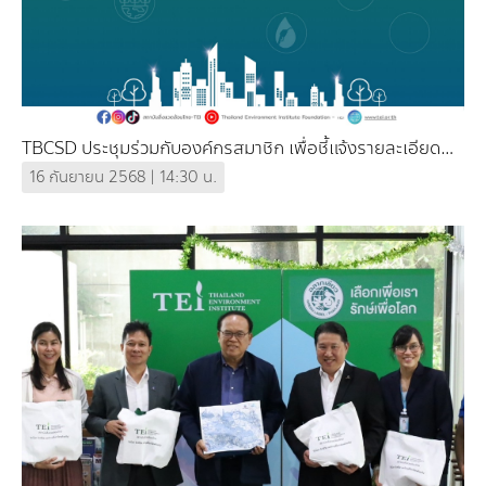
TBCSD ประชุมร่วมกับองค์กรสมาชิก เพื่อชี้แจ้งรายละเอียด
การดำเนินงานโครงการและกิจกรรมต่าง ๆ ของ TBCSD ช่วง
16 กันยายน 2568 | 14:30 น.
ไตรมาสสุดท้ายของปี 2568