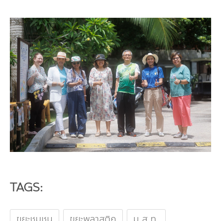
TAGS:
ขยะชุมชน
ขยะพลาสติก
ม.ส.ท.