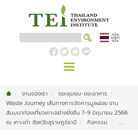
หน้าหลัก
งานของเรา
ขยะชุมชน-ขยะอาหาร
รู้จัก ม.ส.ท.
Waste Journey เส้นทางการจัดการมูลฝอย งาน
วิสัยทัศน์ | พันธกิจ
งานของเรา
สัมมนาท่องเที่ยวเกาะอย่างยั่งยืน 7-9 มิถุนายน 2566
ณ เกาะเต่า จังหวัดสุราษฎร์ธานี
กิจกรรม
...
สิ่งแวดล้อมอุตสาหกรรม
คลังความรู้
โครงสร้างองค์กร
อุตสาหกรรมยั่งยืน
กิจกรรมข่าวสาร
บทความ
สิ่งแวดล้อมเมืองและชุมชน