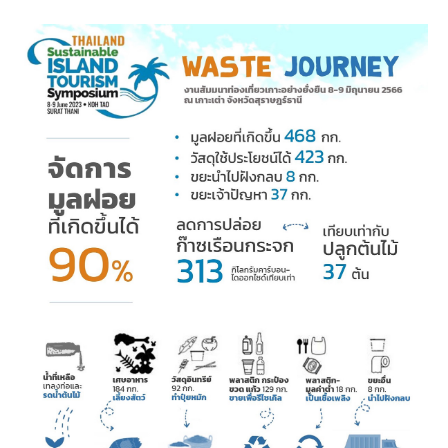
คณะกรรมการมูลนิธิ
มลพิษอุตสาหกรรม
ชุมชนและเมืองน่าอยู่
ร่วมงานกับเรา
กิจกรรมของเรา
อินโฟกราฟิก | โปสเตอร์
การผลิตและการบริโภคยั่งยืน
คณะกรรมการบริหารสถาบัน
ขยะชุมชน-ขยะอาหาร
ติดต่อเรา
งาน
ข่าวสิ่งแวดล้อม
ฉลากเขียว
คลิปวิดีโอ
ทรัพยากรธรรมชาติ
คณะผู้บริหาร
ขยะพลาสติก
ฉลากสิ่งแวดล้อม
ฝึกงาน
ทรัพยากรทางบก
เอกสารเผยแพร่
การเปลี่ยนแปลงสภาพภูมิอากาศ
เจ้าหน้าที่
ฝุ่น PM2.5
บริการที่เป็นมิตรกับสิ่งแวดล้อม
ทรัพยากรทางทะเลและชายฝั่ง
การลดก๊าซเรือนกระจก
สิ่งพิมพ์จำหน่าย
การพัฒนาบุคลากรด้านสิ่งแวดล้อม
วิถีเรา
ที่ปรึกษาคาร์บอนฟุตพริ้นท์
ความหลากหลายทางชีวภาพ
การปรับตัว
งานฝึกอบรม
นโยบาย แผน เครือข่ายสิ่งแวดล้อม
สโลแกน
จัดซื้อจัดจ้างที่เป็นมิตรกับสิ่งแวดล้อม
สิ่งแวดล้อมศึกษา
นโยบายและแผนสิ่งแวดล้อม
รายงานประจำปี | รายงานงบการเงิน
TBCSD
สำนักงานสีเขียว
รางวัลและเกียรติประวัติ
กองทุน