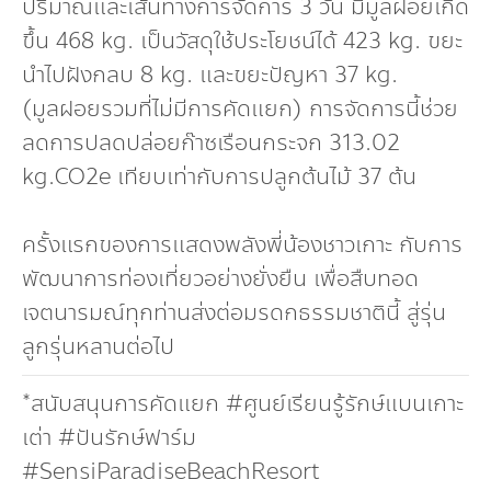
ปริมาณและเส้นทางการจัดการ 3 วัน มีมูลฝอยเกิด
ขึ้น 468 kg. เป็นวัสดุใช้ประโยชน์ได้ 423 kg. ขยะ
นำไปฝังกลบ 8 kg. และขยะปัญหา 37 kg.
(มูลฝอยรวมที่ไม่มีการคัดแยก) การจัดการนี้ช่วย
ลดการปลดปล่อยก๊าซเรือนกระจก 313.02
kg.CO2e เทียบเท่ากับการปลูกต้นไม้ 37 ต้น
ครั้งแรกของการแสดงพลังพี่น้องชาวเกาะ กับการ
พัฒนาการท่องเที่ยวอย่างยั่งยืน เพื่อสืบทอด
เจตนารมณ์ทุกท่านส่งต่อมรดกธรรมชาตินี้ สู่รุ่น
ลูกรุ่นหลานต่อไป
*สนับสนุนการคัดแยก #ศูนย์เรียนรู้รักษ์แบนเกาะ
เต่า #ปันรักษ์ฟาร์ม
#SensiParadiseBeachResort