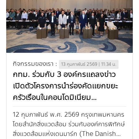
กิจกรรมของเรา :
13 กุมภาพันธ์ 2569 | 11:34 น.
กทม. ร่วมกับ 3 องค์กรแถลงข่าว
เปิดตัวโครงการนำร่องคัดแยกขยะ
ครัวเรือนในคอนโดมิเนียม
กรุงเทพมหานคร สร้างโมเดลการ
12 กุมภาพันธ์ พ.ศ. 2569 กรุงเทพมหานคร
จัดการขยะอย่างยั่งยืน ตามนโยบาย
โดยสำนักสิ่งแวดล้อม ร่วมกับองค์การพิทักษ์
“ไม่เทรวม” ของกรุงเทพฯ
สิ่งแวดล้อมแห่งเดนมาร์ก (The Danish