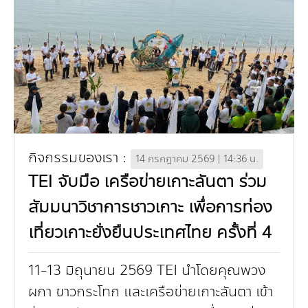
คณะกรรมการมูลนิธิ
มลพิษอุตสาหกรรม
ชุมชนและเมืองน่าอยู่
ร่วมงานกับเรา
กิจกรรมของเรา
อินโฟกราฟิก | โปสเตอร์
การผลิตและการบริโภคยั่งยืน
คณะกรรมการบริหารสถาบัน
ขยะชุมชน-ขยะอาหาร
ติดต่อเรา
งาน
ข่าวสิ่งแวดล้อม
ฉลากเขียว
คลิปวิดีโอ
ทรัพยากรธรรมชาติ
คณะผู้บริหาร
ขยะพลาสติก
ฉลากสิ่งแวดล้อม
ฝึกงาน
ทรัพยากรทางบก
เอกสารเผยแพร่
การเปลี่ยนแปลงสภาพภูมิอากาศ
เจ้าหน้าที่
ฝุ่น PM2.5
บริการที่เป็นมิตรกับสิ่งแวดล้อม
ทรัพยากรทางทะเลและชายฝั่ง
การลดก๊าซเรือนกระจก
สิ่งพิมพ์จำหน่าย
การพัฒนาบุคลากรด้านสิ่งแวดล้อม
วิถีเรา
ที่ปรึกษาคาร์บอนฟุตพริ้นท์
กิจกรรมของเรา :
ความหลากหลายทางชีวภาพ
การปรับตัว
งานฝึกอบรม
นโยบาย แผน เครือข่ายสิ่งแวดล้อม
สโลแกน
14 กรกฎาคม 2569 | 14:36 น.
TEI จับมือ เครือข่ายเกาะลันตา ร่วม
จัดซื้อจัดจ้างที่เป็นมิตรกับสิ่งแวดล้อม
สิ่งแวดล้อมศึกษา
นโยบายและแผนสิ่งแวดล้อม
รายงานประจำปี | รายงานงบการเงิน
สัมมนาวิชาการชาวเกาะ เพื่อการท่อง
TBCSD
สำนักงานสีเขียว
เที่ยวเกาะยั่งยืนประเทศไทย ครั้งที่ 4
รางวัลและเกียรติประวัติ
11-13 มิถุนายน 2569 TEI นำโดยคุณพวง
กองทุน
ผกา ขาวกระโทก และเครือข่ายเกาะลันตา เข้า