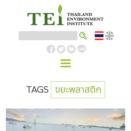
หน้าหลัก
TAGS
ขยะพลาสติก
รู้จัก ม.ส.ท.
วิสัยทัศน์ | พันธกิจ
งานของเรา
สิ่งแวดล้อมอุตสาหกรรม
คลังความรู้
โครงสร้างองค์กร
อุตสาหกรรมยั่งยืน
กิจกรรมข่าวสาร
บทความ
สิ่งแวดล้อมเมืองและชุมชน