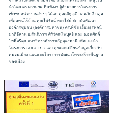
จากสถาบันสิ่งแวดล้อมไทย สนับสนุนโดยสหภาพยุโรป
นำโดย ดร.ผกามาศ ถิ่นพังงา ผู้อำนวยการโครงการ
เข้าพบหน่วยงานต่างๆ ได้แก่ คุณณัฐวุฒิ กลมภักดี กลุ่ม
เพื่อนฅนไร้บ้าน คุณไพรัตน์ ทองไสย์ สถาบันพัฒนา
องค์กรชุมชน (องค์การมหาชน) ดร.พิชัย เอื้อมธุรพจน์
มาดีอีสาน อ.สันติภาพ ศิริวัฒนไพบูลย์ และ อ.ธนศักดิ์
โพธิ์ศรีดุล มหาวิทยาลัยราชภัฏอุดรธานี เพื่อแนะนำ
โครงการ SUCCESS และคุยแลกเปลี่ยนข้อมูลเกี่ยวกับ
คนจนเมือง แผนและโครงการพัฒนาโครงสร้างพื้นฐาน
ของเมือง